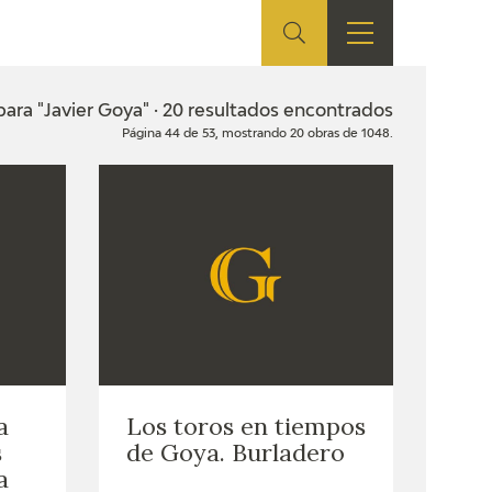
ES
TIENDA
EDUCA
EN
ara "Javier Goya" · 20 resultados encontrados
Página 44 de 53, mostrando 20 obras de 1048.
S
TIENDA ONLINE
CEDEA
RECURSOS
EDUCATIVOS
FICHAS ARASAAC
a
Los toros en tiempos
s
de Goya. Burladero
a