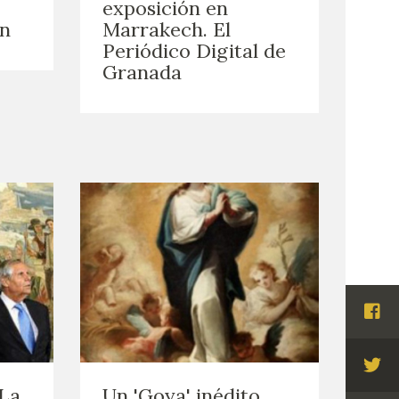
exposición en
ón
Marrakech. El
Periódico Digital de
Granada
Visi
Fac
Visi
"La
Un 'Goya' inédito,
Twi