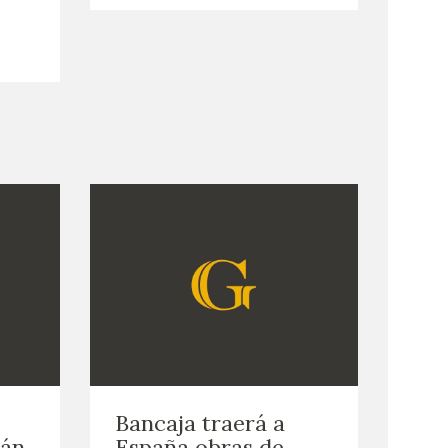
Bancaja traerá a
rán
España obras de