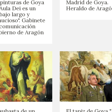
 pinturas de Goya
Madrid de Goya.
Aula Dei es un
Heraldo de Arag
bajo largo y
ucioso". Gabinete
 comunicación
bierno de Aragón
subasta de un
El tapiz de Goya 