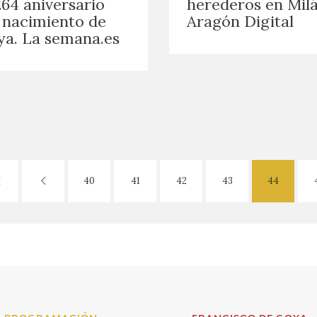
264 aniversario
herederos en Milá
 nacimiento de
Aragón Digital
a. La semana.es
40
41
42
43
44