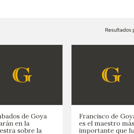
ACTUALIDAD
FRANCISCO DE GOYA
EDICIONES
Resultados p
SALA DE
BIOGRAFÍA
PUBLICACIONE
PRENSA
BLOG CUADERNO
CRONOLOGÍA
ITALIANO
EL VIAJE DE GOYA
CATÁLOGO
GOYA EN EL MUNDO
abados de Goya
Francisco de Goy
GOYA EN ARAGÓN
arán en la
es el maestro má
stra sobre la
importante que h
PREMIO ARAGÓN