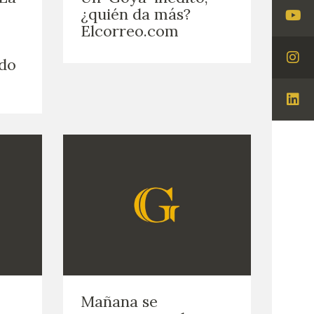
¿quién da más?
Visi
Elcorreo.com
You
ldo
Visi
Ins
Visi
Lin
Mañana se