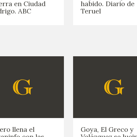
rra en Ciudad
habido. Diario de
GOYA
rigo. ABC
Teruel
ero llena el
Goya, El Greco y
aninfo con las
Velázquez se luci