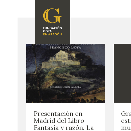
FUNDACIÓN
PROGRAMACIÓN
QUIENES SOMOS
EXPOSICIONES
CENTRO DE
INVESTIGACIÓN Y
ACTIVIDADES
DOCUMENTACIÓN
ACCIÓN
CORPORATIVA
SEDE
CONTACTO
Presentación en
Gr
Madrid del Libro
est
Fantasía y razón. La
mue