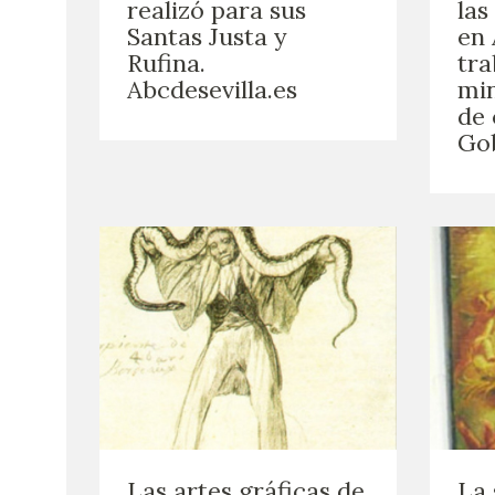
realizó para sus
las
Santas Justa y
en 
Rufina.
tra
Abcdesevilla.es
min
de
Go
Las artes gráficas de
La 