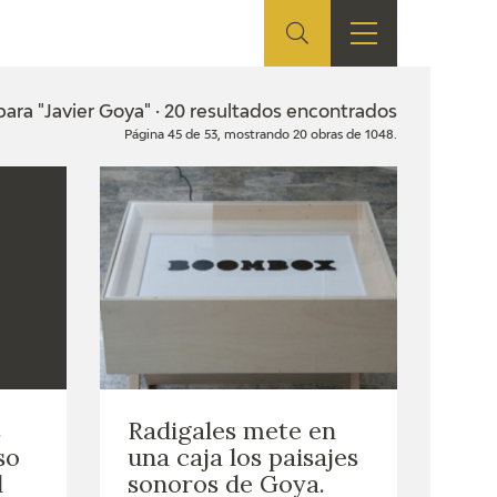
ES
TIENDA
EDUCA
EN
ara "Javier Goya" · 20 resultados encontrados
Página 45 de 53, mostrando 20 obras de 1048.
S
TIENDA ONLINE
CEDEA
RECURSOS
EDUCATIVOS
FICHAS ARASAAC
s
Radigales mete en
so
una caja los paisajes
l
sonoros de Goya.