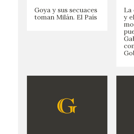
Goya y sus secuaces
La 
toman Milán. El País
y e
mod
pue
Gab
co
Go