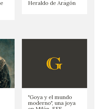
de
Heraldo de Aragón
"Goya y el mundo
moderno", una joya
en Milán. EFE