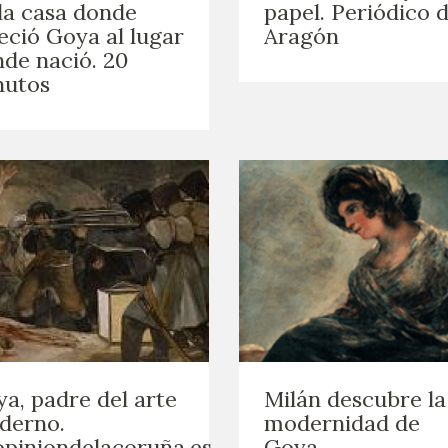
la casa donde
papel. Periódico 
GOYA
leció Goya al lugar
Aragón
de nació. 20
nutos
a, padre del arte
Milán descubre la
derno.
modernidad de
piniondelacoruña.es
Goya.