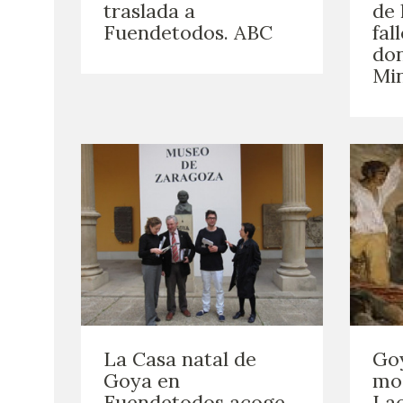
traslada a
de 
Fuendetodos. ABC
fal
don
Mi
La Casa natal de
Goy
Goya en
mo
Fuendetodos acoge
Lao