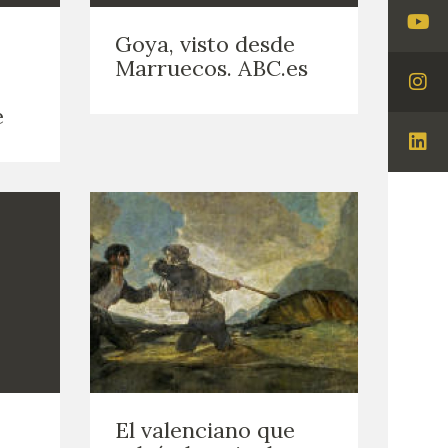
Visi
Goya, visto desde
You
Marruecos. ABC.es
Visi
e
Ins
Visi
Lin
El valenciano que