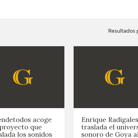
ACTUALIDAD
FRANCISCO DE GOYA
EDICIONES
Resultados p
SALA DE
BIOGRAFÍA
PUBLICACIONE
PRENSA
BLOG CUADERNO
CRONOLOGÍA
ITALIANO
EL VIAJE DE GOYA
CATÁLOGO
GOYA EN EL MUNDO
endetodos acoge
Enrique Radigale
GOYA EN ARAGÓN
proyecto que
traslada el univer
slada los sonidos
sonoro de Goya a
PREMIO ARAGÓN