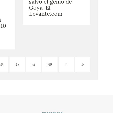
salvó el genio de
Goya. El
Levante.com
a
 10
46
47
48
49