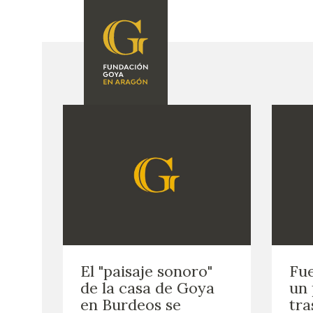
FUNDACIÓN
PROGRAMACIÓN
QUIENES SOMOS
EXPOSICIONES
CENTRO DE
INVESTIGACIÓN Y
ACTIVIDADES
DOCUMENTACIÓN
ACCIÓN
CORPORATIVA
SEDE
CONTACTO
El "paisaje sonoro"
Fu
de la casa de Goya
un 
en Burdeos se
tra