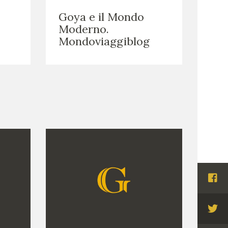
Goya e il Mondo
Moderno.
Mondoviaggiblog
Visi
Fac
Visi
Twi