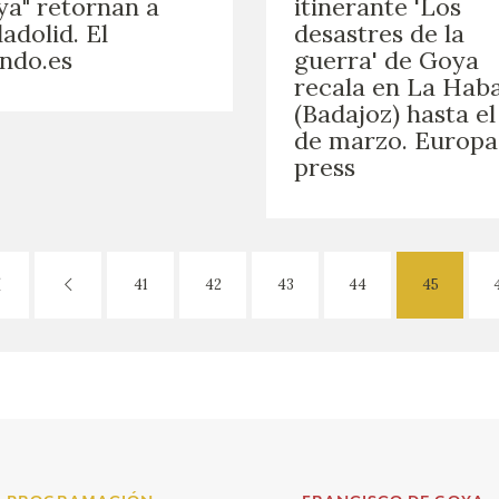
a" retornan a
itinerante 'Los
ladolid. El
desastres de la
ndo.es
guerra' de Goya
recala en La Hab
(Badajoz) hasta el
de marzo. Europa
press
41
42
43
44
45