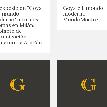
exposición "Goya
Goya e il mondo
l mundo
moderno.
erno" abre sus
MondoMostre
rtas en Milán.
inete de
municación
bierno de Aragón