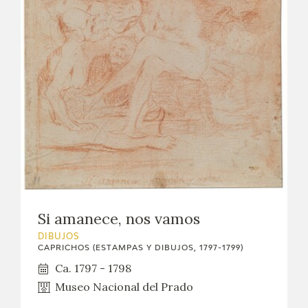
EXPOSICIONES
ACTIVIDADES
ACTUALIDAD
SALA DE PRENSA
BLOG CUADERNO ITALIANO
FRANCISCO DE GOYA
Si amanece, nos vamos
BIOGRAFÍA
DIBUJOS
CAPRICHOS (ESTAMPAS Y DIBUJOS, 1797-1799)
CRONOLOGÍA
Ca. 1797 - 1798
Museo Nacional del Prado
EL VIAJE DE GOYA