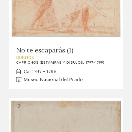
EDUCA
CEDEA
RECURSOS EDUCATIVOS
No te escaparás (1)
FICHAS ARASAAC
DIBUJOS
CAPRICHOS (ESTAMPAS Y DIBUJOS, 1797-1799)
Ca. 1797 - 1798
Museo Nacional del Prado