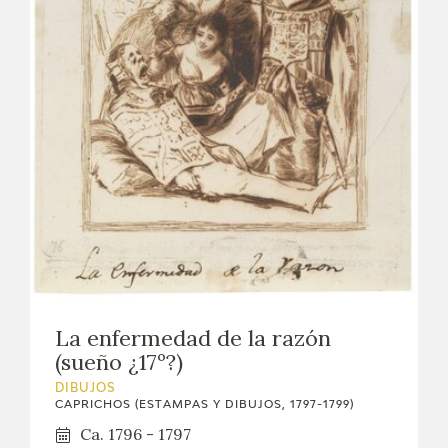
EXPOSICIONES
ACTIVIDADES
ACTUALIDAD
SALA DE PRENSA
BLOG CUADERNO ITALIANO
FRANCISCO DE GOYA
BIOGRAFÍA
La enfermedad de la razón
(sueño ¿17º?)
CRONOLOGÍA
DIBUJOS
CAPRICHOS (ESTAMPAS Y DIBUJOS, 1797-1799)
EL VIAJE DE GOYA
Ca. 1796 - 1797