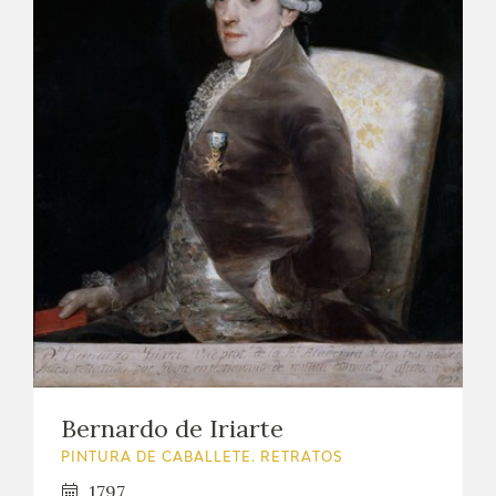
CATÁLOGO
GOYA EN EL MUNDO
GOYA EN ARAGÓN
PREMIO ARAGÓN GOYA
EDICIONES
PUBLICACIONES
TIENDA
Bernardo de Iriarte
TIENDA ONLINE
PINTURA DE CABALLETE. RETRATOS
1797