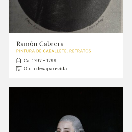
EXPOSICIONES
ACTIVIDADES
ACTUALIDAD
Ramón Cabrera
SALA DE PRENSA
PINTURA DE CABALLETE. RETRATOS
Ca. 1797 - 1799
BLOG CUADERNO ITALIANO
Obra desaparecida
FRANCISCO DE GOYA
BIOGRAFÍA
CRONOLOGÍA
EL VIAJE DE GOYA