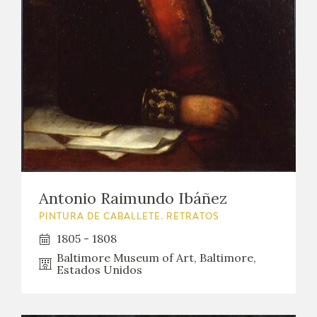
EXPOSICIONES
ACTIVIDADES
ACTUALIDAD
SALA DE PRENSA
BLOG CUADERNO ITALIANO
Antonio Raimundo Ibáñez
FRANCISCO DE GOYA
PINTURA DE CABALLETE. RETRATOS
BIOGRAFÍA
1805 - 1808
Baltimore Museum of Art, Baltimore,
Estados Unidos
CRONOLOGÍA
EL VIAJE DE GOYA