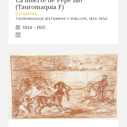
EXPOSICIONES
(Tauromaquia F)
ESTAMPAS
ACTIVIDADES
TAUROMAQUIA (ESTAMPAS Y DIBUJOS, 1814-1816)
1814 - 1815
ACTUALIDAD
SALA DE PRENSA
BLOG CUADERNO ITALIANO
FRANCISCO DE GOYA
BIOGRAFÍA
CRONOLOGÍA
EL VIAJE DE GOYA