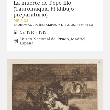
La muerte de Pepe Illo
(Tauromaquia F) (dibujo
CATÁLOGO
preparatorio)
GOYA EN EL MUNDO
DIBUJOS
TAUROMAQUIA (ESTAMPAS Y DIBUJOS, 1814-1816)
Ca. 1814 - 1815
GOYA EN ARAGÓN
Museo Nacional del Prado, Madrid,
España
PREMIO ARAGÓN GOYA
EDICIONES
PUBLICACIONES
TIENDA
TIENDA ONLINE