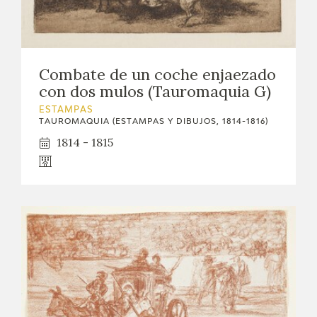
EDUCA
CEDEA
Combate de un coche enjaezado
RECURSOS EDUCATIVOS
con dos mulos (Tauromaquia G)
ESTAMPAS
FICHAS ARASAAC
TAUROMAQUIA (ESTAMPAS Y DIBUJOS, 1814-1816)
1814 - 1815