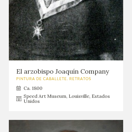
EXPOSICIONES
ACTIVIDADES
ACTUALIDAD
SALA DE PRENSA
BLOG CUADERNO ITALIANO
El arzobispo Joaquín Company
PINTURA DE CABALLETE. RETRATOS
FRANCISCO DE GOYA
Ca. 1800
Speed Art Museum, Louisville, Estados
BIOGRAFÍA
Unidos
CRONOLOGÍA
EL VIAJE DE GOYA