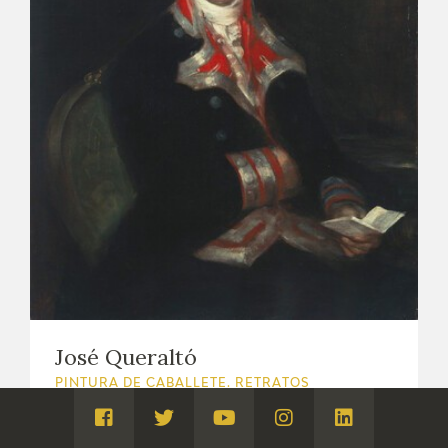
José Queraltó
PINTURA DE CABALLETE. RETRATOS
1802
Visita
Visita
Visita
Visita
Visita
Neue Pinakothek, Múnich, Alemania