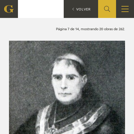
Búsqueda
CATÁLOGO
VOLVER
FUNDACIÓN
Página 7 de 14, mostrando 20 obras de 262.
QUIENES SOMOS
CENTRO DE INVESTIGACIÓN Y DOCUMENTACIÓN
ACCIÓN CORPORATIVA
SEDE
CONTACTO
PROGRAMACIÓN