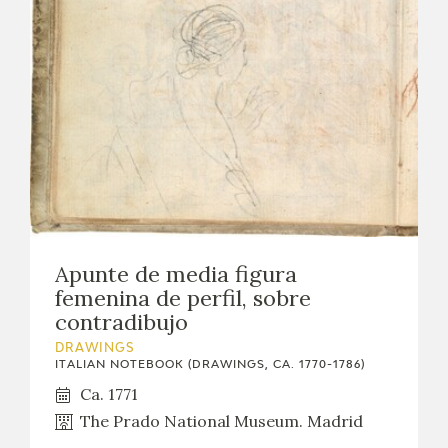
EXPOSICIONES
ACTIVIDADES
ACTUALIDAD
Apunte de media figura
FRANCISCO DE GOYA
femenina de perfil, sobre
contradibujo
DRAWINGS
ITALIAN NOTEBOOK (DRAWINGS, CA. 1770-1786)
Ca. 1771
The Prado National Museum. Madrid
EL VIAJE DE GOYA