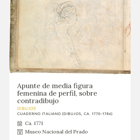
EXPOSICIONES
ACTIVIDADES
ACTUALIDAD
SALA DE PRENSA
BLOG CUADERNO ITALIANO
Apunte de media figura
FRANCISCO DE GOYA
femenina de perfil, sobre
contradibujo
BIOGRAFÍA
DIBUJOS
CUADERNO ITALIANO (DIBUJOS, CA. 1770-1786)
CRONOLOGÍA
Ca. 1771
Museo Nacional del Prado
EL VIAJE DE GOYA