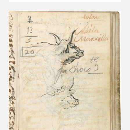
CATÁLOGO
GOYA EN EL MUNDO
GOYA EN ARAGÓN
PREMIO ARAGÓN GOYA
EDICIONES
PUBLICACIONES
TIENDA
TIENDA ONLINE