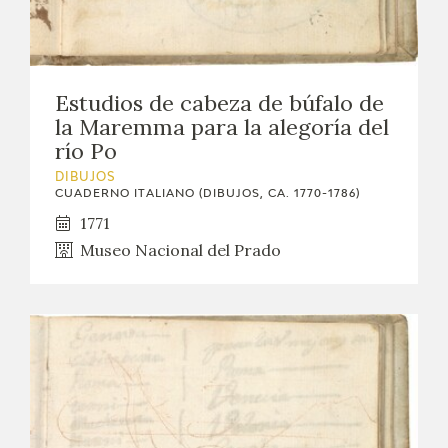
EDUCA
CEDEA
Estudios de cabeza de búfalo de
RECURSOS EDUCATIVOS
la Maremma para la alegoría del
río Po
FICHAS ARASAAC
DIBUJOS
CUADERNO ITALIANO (DIBUJOS, CA. 1770-1786)
1771
Museo Nacional del Prado