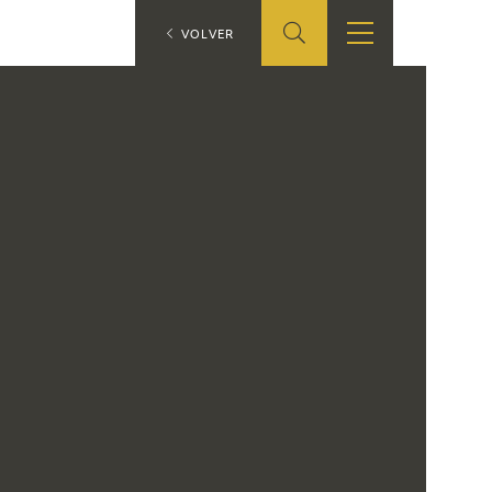
ES
VOLVER
TIENDA
EDUCA
EN
S
TIENDA ONLINE
CEDEA
RECURSOS
EDUCATIVOS
FICHAS ARASAAC