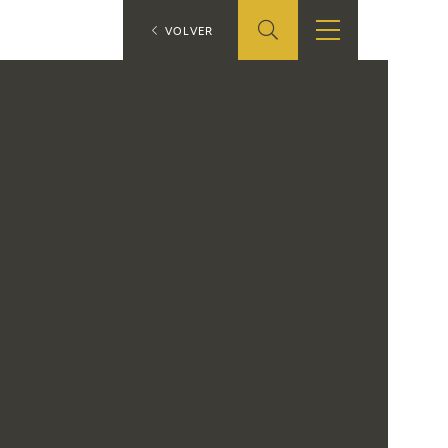
ES
VOLVER
TIENDA
EDUCA
EN
S
TIENDA ONLINE
CEDEA
RECURSOS
EDUCATIVOS
FICHAS ARASAAC