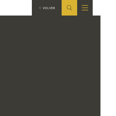
ES
VOLVER
TIENDA
EDUCA
EN
S
TIENDA ONLINE
CEDEA
RECURSOS
EDUCATIVOS
FICHAS ARASAAC