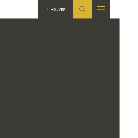
ES
VOLVER
TIENDA
EDUCA
EN
S
TIENDA ONLINE
CEDEA
RECURSOS
EDUCATIVOS
FICHAS ARASAAC