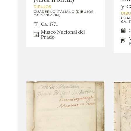
y c
DIBUJOS
CUADERNO ITALIANO (DIBUJOS,
DIB
CA. 1770-1786)
CUAD
CA. 1
Ca. 1771
C
Museo Nacional del
Prado
M
P