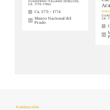
CUADERNO ITALIANO (DIBUJOS,
Ar
CA. 1770-1786)
Ca. 1771 - 1774
DIB
CUAD
Museo Nacional del
CA. 1
Prado
C
M
P
FUNDACIÓN