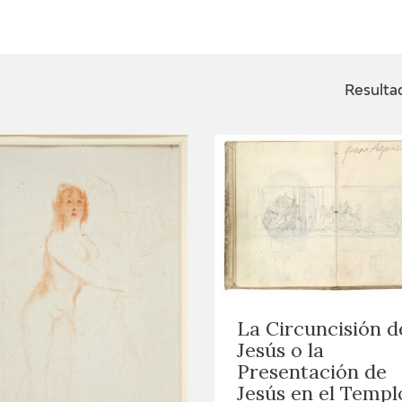
ACTUALIDAD
FRANCISCO DE GOYA
EDICIONES
Resulta
SALA DE
BIOGRAFÍA
PUBLICACIONE
PRENSA
BLOG CUADERNO
CRONOLOGÍA
ITALIANO
EL VIAJE DE GOYA
CATÁLOGO
GOYA EN EL MUNDO
La Circuncisión d
Jesús o la
GOYA EN ARAGÓN
Presentación de
Jesús en el Templ
PREMIO ARAGÓN