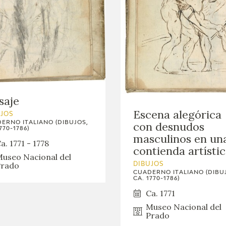
saje
Escena alegórica
UJOS
con desnudos
ERNO ITALIANO (DIBUJOS,
770-1786)
masculinos en un
a. 1771 - 1778
contienda artísti
useo Nacional del
rado
DIBUJOS
CUADERNO ITALIANO (DIBU
CA. 1770-1786)
Ca. 1771
Museo Nacional del
Prado