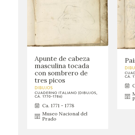
Apunte de cabeza
Pai
masculina tocada
DIB
con sombrero de
CUAD
CA. 1
tres picos
C
DIBUJOS
M
CUADERNO ITALIANO (DIBUJOS,
CA. 1770-1786)
P
Ca. 1771 - 1778
Museo Nacional del
Prado