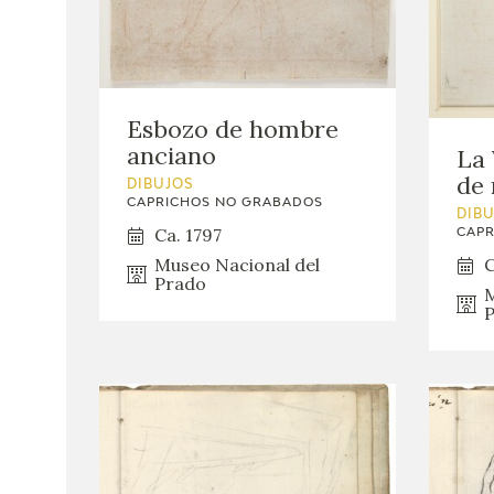
Esbozo de hombre
anciano
La 
de 
DIBUJOS
CAPRICHOS NO GRABADOS
DIB
Ca. 1797
CAPR
C
Museo Nacional del
Prado
M
P