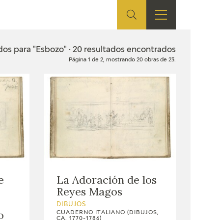
ES
TIENDA
EDUCA
EN
dos para "Esbozo" · 20 resultados encontrados
Página 1 de 2, mostrando 20 obras de 23.
S
TIENDA ONLINE
CEDEA
RECURSOS
EDUCATIVOS
FICHAS ARASAAC
e
La Adoración de los
Reyes Magos
DIBUJOS
o
CUADERNO ITALIANO (DIBUJOS,
CA. 1770-1786)