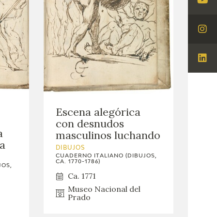
Visi
You
Visi
Ins
Visi
Lin
Escena alegórica
con desnudos
a
masculinos luchando
ca
DIBUJOS
CUADERNO ITALIANO (DIBUJOS,
CA. 1770-1786)
JOS,
Ca. 1771
Museo Nacional del
Prado