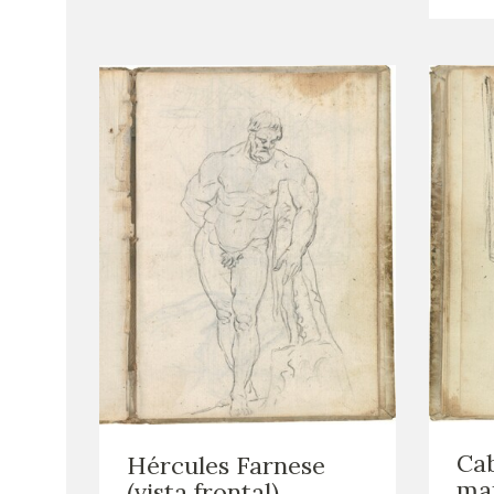
Cab
Hércules Farnese
mar
(vista frontal)