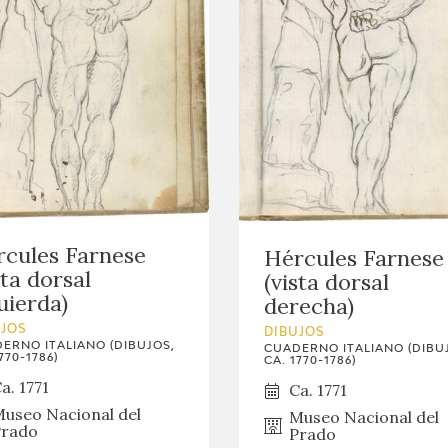
cules Farnese
Hércules Farnese
sta dorsal
(vista dorsal
uierda)
derecha)
UJOS
DIBUJOS
ERNO ITALIANO (DIBUJOS,
CUADERNO ITALIANO (DIBU
770-1786)
CA. 1770-1786)
a. 1771
Ca. 1771
useo Nacional del
Museo Nacional del
rado
Prado