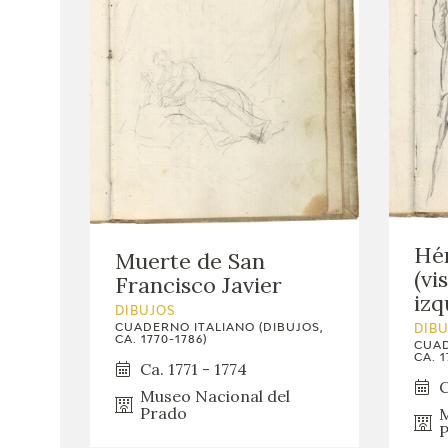
Hér
Muerte de San
(vi
Francisco Javier
izq
DIBUJOS
CUADERNO ITALIANO (DIBUJOS,
DIB
CA. 1770-1786)
CUAD
CA. 1
Ca. 1771 - 1774
C
Museo Nacional del
Prado
M
P