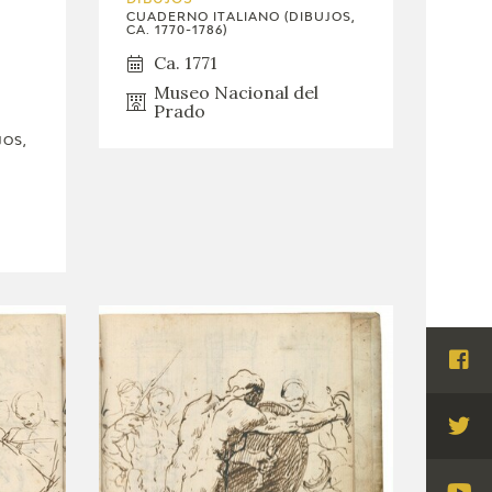
DIBUJOS
CUADERNO ITALIANO (DIBUJOS,
CA. 1770-1786)
Ca. 1771
Museo Nacional del
Prado
JOS,
Visi
Fac
Visi
Twi