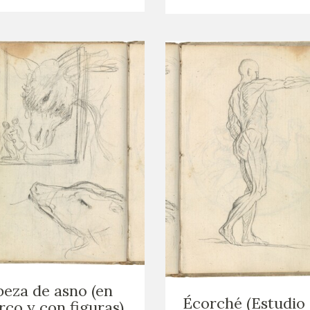
eza de asno (en
Écorché (Estudio
co y con figuras)