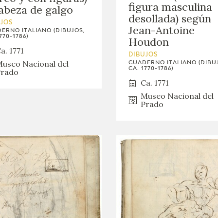
figura masculina
abeza de galgo
desollada) según
UJOS
Jean-Antoine
ERNO ITALIANO (DIBUJOS,
770-1786)
Houdon
a. 1771
DIBUJOS
useo Nacional del
CUADERNO ITALIANO (DIBU
CA. 1770-1786)
rado
Ca. 1771
Museo Nacional del
Prado