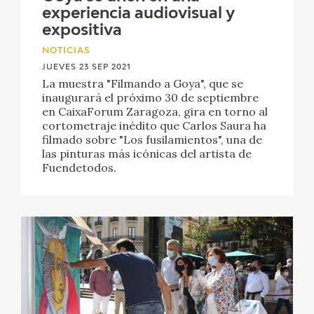
EDUCA
experiencia audiovisual y
expositiva
CEDEA
NOTICIAS
JUEVES 23 SEP 2021
RECURSOS EDUCATIVOS
La muestra "Filmando a Goya", que se
inaugurará el próximo 30 de septiembre
en CaixaForum Zaragoza, gira en torno al
FICHAS ARASAAC
cortometraje inédito que Carlos Saura ha
filmado sobre "Los fusilamientos", una de
las pinturas más icónicas del artista de
Fuendetodos.