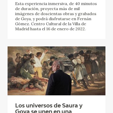
Esta experiencia inmersiva, de 40 minutos
de duración, proyecta más de mil
CATÁLOGO
imágenes de doscientas obras y grabados
de Goya, y podrá disfrutarse en Fernán
GOYA EN EL MUNDO
Gómez. Centro Cultural de la Villa de
Madrid hasta el 16 de enero de 2022.
GOYA EN ARAGÓN
PREMIO ARAGÓN GOYA
EDICIONES
PUBLICACIONES
TIENDA
TIENDA ONLINE
Los universos de Saura y
Goya se unen en una