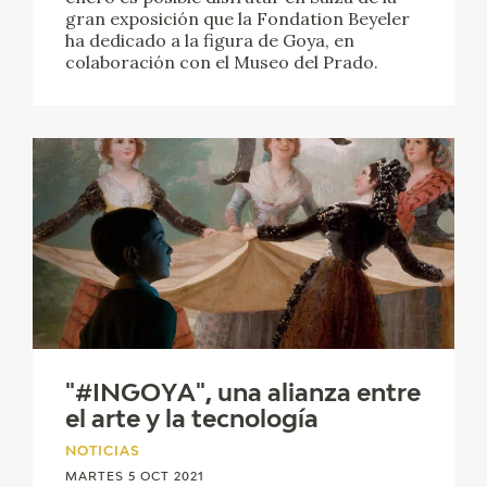
EXPOSICIONES
gran exposición que la Fondation Beyeler
ha dedicado a la figura de Goya, en
colaboración con el Museo del Prado.
ACTIVIDADES
ACTUALIDAD
SALA DE PRENSA
BLOG CUADERNO ITALIANO
FRANCISCO DE GOYA
BIOGRAFÍA
"#INGOYA", una alianza entre
CRONOLOGÍA
el arte y la tecnología
NOTICIAS
EL VIAJE DE GOYA
MARTES 5 OCT 2021