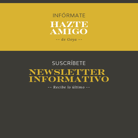
2010
INFÓRMATE
Hazte
Amigo
-- de Goya --
SUSCRÍBETE
Newsletter
Informativo
-- Recibe lo último --