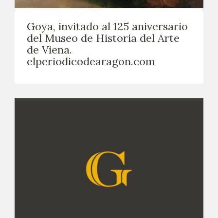
EXPOSICIONES
Goya, invitado al 125 aniversario
ACTIVIDADES
del Museo de Historia del Arte
de Viena.
ACTUALIDAD
elperiodicodearagon.com
SALA DE PRENSA
BLOG CUADERNO ITALIANO
FRANCISCO DE GOYA
BIOGRAFÍA
CRONOLOGÍA
EL VIAJE DE GOYA