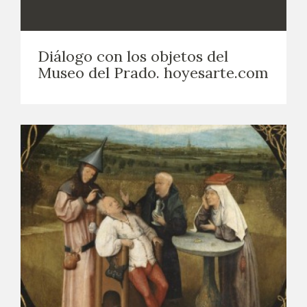
CATÁLOGO
Diálogo con los objetos del
GOYA EN EL MUNDO
Museo del Prado. hoyesarte.com
GOYA EN ARAGÓN
PREMIO ARAGÓN GOYA
EDICIONES
PUBLICACIONES
TIENDA
TIENDA ONLINE