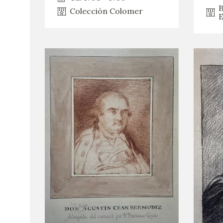
B
Colección Colomer
E