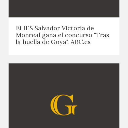
El IES Salvador Victoria de
Monreal gana el concurso "Tras
la huella de Goya". ABC.es