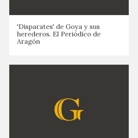
EDUCA
CEDEA
'Disparates' de Goya y sus
herederos. El Periódico de
RECURSOS EDUCATIVOS
Aragón
FICHAS ARASAAC