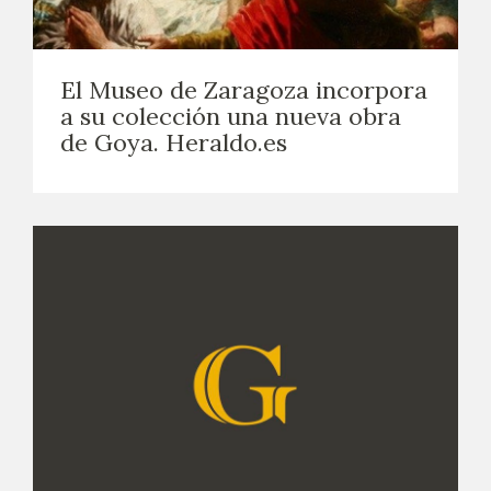
CATÁLOGO
El Museo de Zaragoza incorpora
GOYA EN EL MUNDO
a su colección una nueva obra
de Goya. Heraldo.es
GOYA EN ARAGÓN
PREMIO ARAGÓN GOYA
EDICIONES
PUBLICACIONES
TIENDA
TIENDA ONLINE