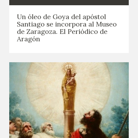
EXPOSICIONES
Un óleo de Goya del apóstol
ACTIVIDADES
Santiago se incorpora al Museo
de Zaragoza. El Periódico de
ACTUALIDAD
Aragón
SALA DE PRENSA
BLOG CUADERNO ITALIANO
FRANCISCO DE GOYA
BIOGRAFÍA
CRONOLOGÍA
EL VIAJE DE GOYA