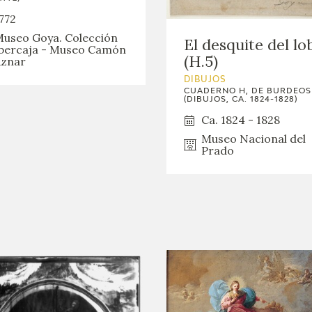
GOYA
772
useo Goya. Colección
El desquite del lo
bercaja - Museo Camón
(H.5)
znar
DIBUJOS
CUADERNO H, DE BURDEOS
(DIBUJOS, CA. 1824-1828)
Ca. 1824 - 1828
Museo Nacional del
Prado