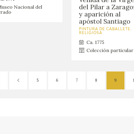
del Pilar a Zarag
useo Nacional del
rado
y aparición al
apóstol Santiago
PINTURA DE CABALLETE.
RELIGIOSA
Ca. 1775
Colección particular
5
6
7
8
9