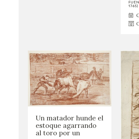
FUEN
1765)
C
O
Un matador hunde el
estoque agarrando
al toro por un