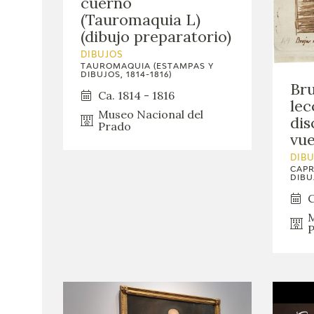
cuerno
(Tauromaquia L)
(dibujo preparatorio)
DIBUJOS
TAUROMAQUIA (ESTAMPAS Y
DIBUJOS, 1814-1816)
Bru
Ca. 1814 - 1816
lec
Museo Nacional del
dis
Prado
vue
DIB
CAPR
DIBUJ
C
M
P