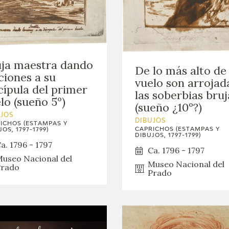
ja maestra dando
De lo más alto de
ciones a su
vuelo son arrojad
cípula del primer
las soberbias bruj
lo (sueño 5º)
(sueño ¿10º?)
UJOS
DIBUJOS
ICHOS (ESTAMPAS Y
CAPRICHOS (ESTAMPAS Y
OS, 1797-1799)
DIBUJOS, 1797-1799)
a. 1796 - 1797
Ca. 1796 - 1797
useo Nacional del
Museo Nacional del
rado
Prado