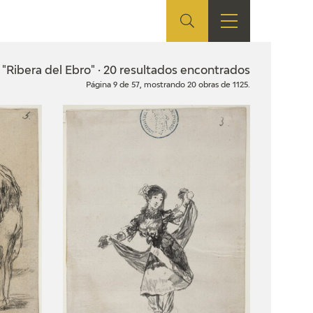
ES
TIENDA
EDUCA
EN
"Ribera del Ebro" · 20 resultados encontrados
Página 9 de 57, mostrando 20 obras de 1125.
S
TIENDA ONLINE
CEDEA
RECURSOS
EDUCATIVOS
FICHAS ARASAAC