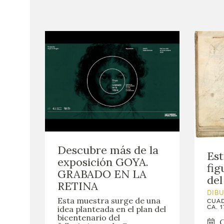
Descubre más de la
Est
exposición GOYA.
fig
GRABADO EN LA
del
RETINA
DIB
Esta muestra surge de una
CUAD
idea planteada en el plan del
CA. 1
bicentenario del
C