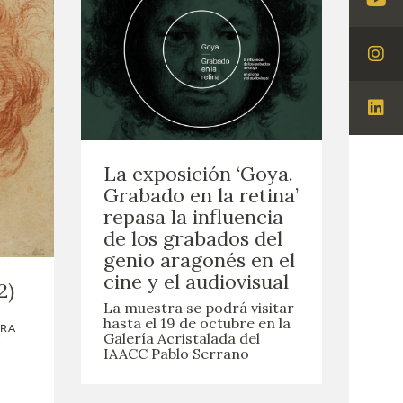
Visi
You
Visi
Ins
Visi
Lin
La exposición ‘Goya.
Grabado en la retina’
repasa la influencia
de los grabados del
genio aragonés en el
cine y el audiovisual
2)
La muestra se podrá visitar
hasta el 19 de octubre en la
URA
Galería Acristalada del
,
IAACC Pablo Serrano