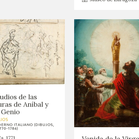
udios de las
uras de Aníbal y
 Genio
UJOS
ERNO ITALIANO (DIBUJOS,
770-1786)
Venida de la Virg
a. 1771