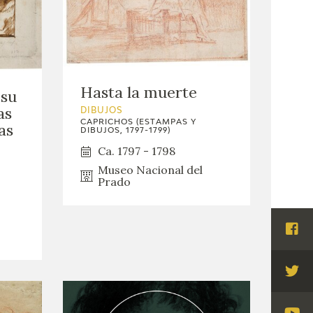
Hasta la muerte
 su
as
DIBUJOS
CAPRICHOS (ESTAMPAS Y
as
DIBUJOS, 1797-1799)
Ca. 1797 - 1798
Museo Nacional del
Prado
Visi
Fac
Visi
Twi