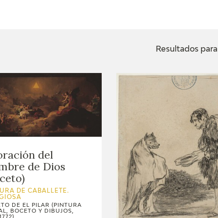
ACTUALIDAD
FRANCISCO DE GOYA
EDICIONES
Resultados para 
SALA DE
BIOGRAFÍA
PUBLICACIONE
PRENSA
BLOG CUADERNO
CRONOLOGÍA
ITALIANO
EL VIAJE DE GOYA
CATÁLOGO
ración del
mbre de Dios
GOYA EN EL MUNDO
ceto)
URA DE CABALLETE.
GOYA EN ARAGÓN
IGIOSA
TO DE EL PILAR (PINTURA
L, BOCETO Y DIBUJOS,
PREMIO ARAGÓN
1772)