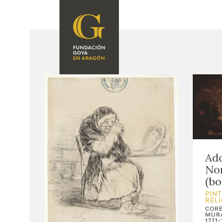
FUNDACIÓN
PROGRAMACIÓN
QUIENES SOMOS
EXPOSICIONES
CENTRO DE
INVESTIGACIÓN Y
ACTIVIDADES
DOCUMENTACIÓN
ACCIÓN
CORPORATIVA
SEDE
Ado
No
CONTACTO
(bo
PINT
REL
CORE
MURA
1771-