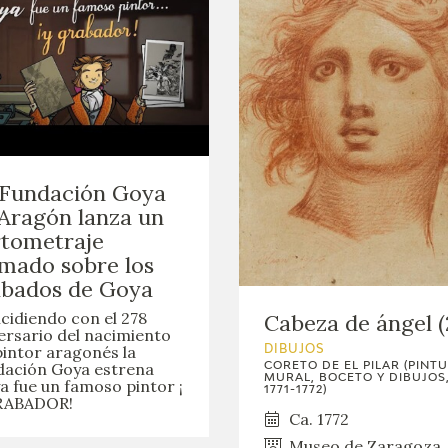
 Fundación Goya
Aragón lanza un
tometraje
mado sobre los
abados de Goya
cidiendo con el 278
Cabeza de ángel (
ersario del nacimiento
pintor aragonés la
DIBUJOS
ación Goya estrena
CORETO DE EL PILAR (PINT
MURAL, BOCETO Y DIBUJOS
a fue un famoso pintor ¡
1771-1772)
RABADOR!
Ca. 1772
Museo de Zaragoza