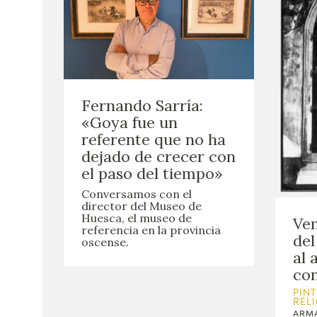
Fernando Sarría:
«Goya fue un
referente que no ha
dejado de crecer con
el paso del tiempo»
Conversamos con el
director del Museo de
Huesca, el museo de
Ven
referencia en la provincia
del
oscense.
al 
con
PINT
REL
ARMA