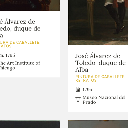
GOYA
é Álvarez de
edo, duque de
a
URA DE CABALLETE.
RATOS
José Álvarez de
a. 1795
Toledo, duque de
he Art Institute of
hicago
Alba
PINTURA DE CABALLETE.
RETRATOS
1795
Museo Nacional del
Prado