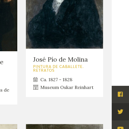
José Pío de Molina
re
PINTURA DE CABALLETE.
RETRATOS
Ca. 1827 - 1828
Museum Oskar Reinhart
es de
Visi
Fac
Visi
Twi