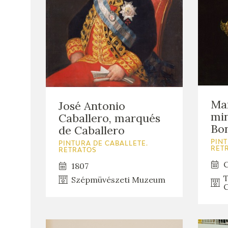
Ma
José Antonio
min
Caballero, marqués
Bo
de Caballero
PINT
PINTURA DE CABALLETE.
RET
RETRATOS
C
1807
T
Szépmüvészeti Muzeum
C