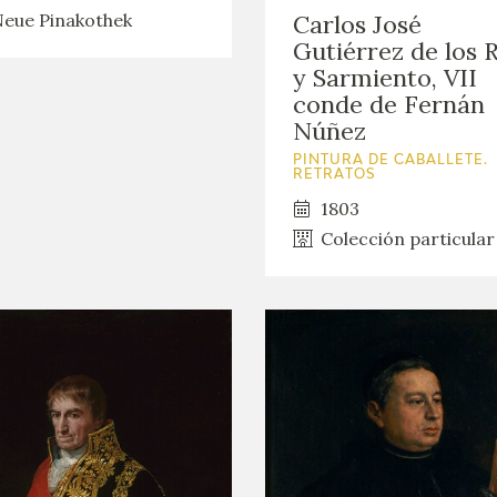
eue Pinakothek
Carlos José
Gutiérrez de los 
y Sarmiento, VII
conde de Fernán
Núñez
PINTURA DE CABALLETE.
RETRATOS
1803
Colección particular