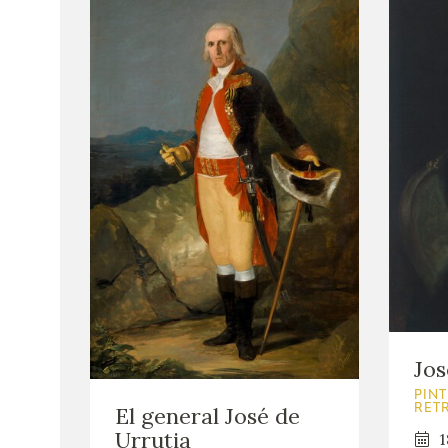
Jos
PINT
El general José de
RET
Urrutia
1