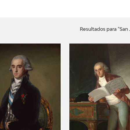
ACTUALIDAD
FRANCISCO DE GOYA
EDICIONES
Resultados para "San 
SALA DE
BIOGRAFÍA
PUBLICACIONE
PRENSA
BLOG CUADERNO
CRONOLOGÍA
ITALIANO
EL VIAJE DE GOYA
CATÁLOGO
GOYA EN EL MUNDO
GOYA EN ARAGÓN
PREMIO ARAGÓN