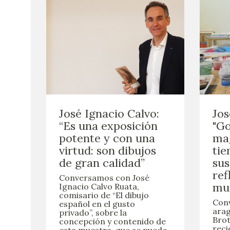
José Ignacio Calvo:
Jos
“Es una exposición
"Go
potente y con una
mag
virtud: son dibujos
tie
de gran calidad”
sus
ref
Conversamos con José
mu
Ignacio Calvo Ruata,
comisario de “El dibujo
Conv
español en el gusto
arag
privado”, sobre la
Brot
concepción y contenido de
reci