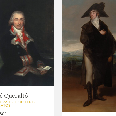
é Queraltó
URA DE CABALLETE.
RATOS
802