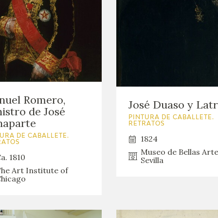
nuel Romero,
José Duaso y Lat
istro de José
PINTURA DE CABALLETE.
naparte
RETRATOS
URA DE CABALLETE.
1824
RATOS
Museo de Bellas Art
a. 1810
Sevilla
he Art Institute of
hicago