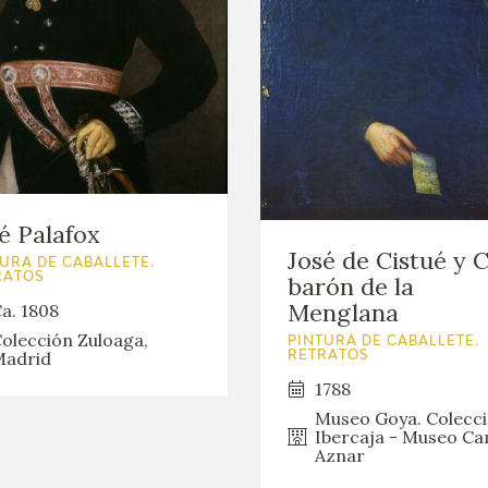
é Palafox
José de Cistué y C
URA DE CABALLETE.
barón de la
RATOS
Menglana
a. 1808
olección Zuloaga,
PINTURA DE CABALLETE.
adrid
RETRATOS
1788
Museo Goya. Colecc
Ibercaja - Museo C
Aznar