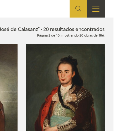
ES
TIENDA
EDUCA
EN
José de Calasanz" · 20 resultados encontrados
Página 2 de 10, mostrando 20 obras de 186.
S
TIENDA ONLINE
CEDEA
RECURSOS
EDUCATIVOS
FICHAS ARASAAC