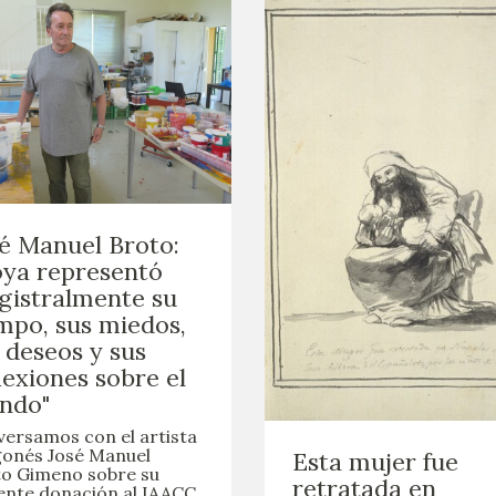
é Manuel Broto:
ya representó
istralmente su
mpo, sus miedos,
 deseos y sus
lexiones sobre el
ndo"
ersamos con el artista
onés José Manuel
Esta mujer fue
o Gimeno sobre su
retratada en
ente donación al IAACC