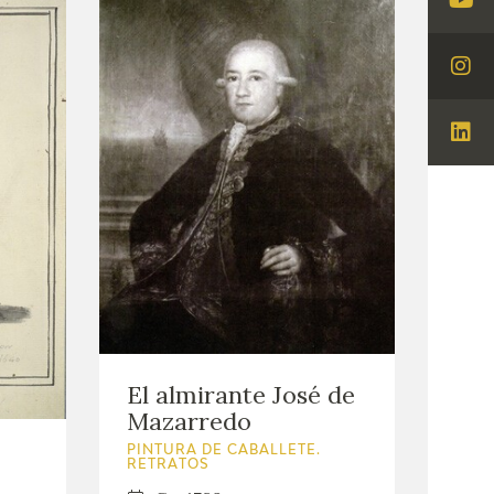
Visi
You
Visi
Ins
Visi
Lin
El almirante José de
Mazarredo
PINTURA DE CABALLETE.
RETRATOS