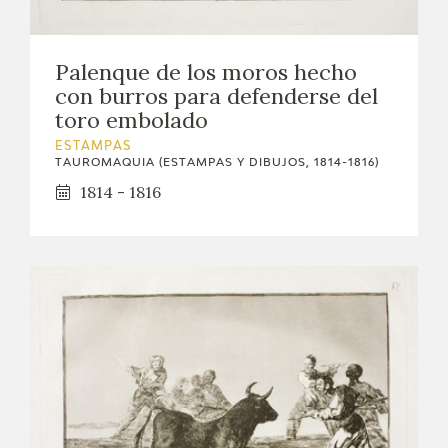
CATÁLOGO
Palenque de los moros hecho
GOYA EN EL MUNDO
con burros para defenderse del
toro embolado
GOYA EN ARAGÓN
ESTAMPAS
TAUROMAQUIA (ESTAMPAS Y DIBUJOS, 1814-1816)
PREMIO ARAGÓN GOYA
1814 - 1816
EDICIONES
PUBLICACIONES
TIENDA
TIENDA ONLINE