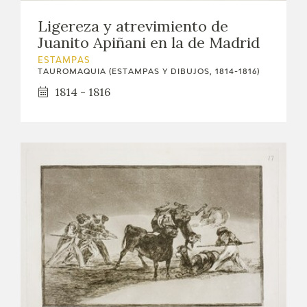
EXPOSICIONES
Ligereza y atrevimiento de
Juanito Apiñani en la de Madrid
ACTIVIDADES
ESTAMPAS
TAUROMAQUIA (ESTAMPAS Y DIBUJOS, 1814-1816)
ACTUALIDAD
1814 - 1816
SALA DE PRENSA
BLOG CUADERNO ITALIANO
FRANCISCO DE GOYA
BIOGRAFÍA
CRONOLOGÍA
EL VIAJE DE GOYA