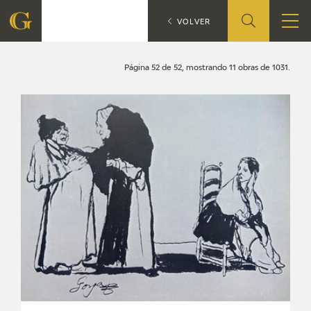
Búsqueda
CATÁLOGO
VOLVER
FUNDACIÓN
Página 52 de 52, mostrando 11 obras de 1031.
QUIENES SOMOS
CENTRO DE INVESTIGACIÓN Y DOCUMENTACIÓN
ACCIÓN CORPORATIVA
SEDE
CONTACTO
PROGRAMACIÓN