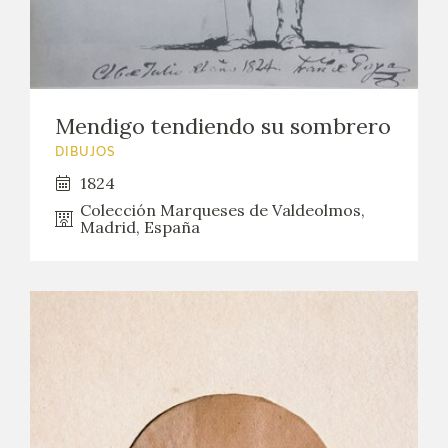
CATÁLOGO
GOYA EN EL MUNDO
Mendigo tendiendo su sombrero
GOYA EN ARAGÓN
DIBUJOS
1824
PREMIO ARAGÓN GOYA
Colección Marqueses de Valdeolmos,
Madrid, España
EDICIONES
PUBLICACIONES
TIENDA
TIENDA ONLINE