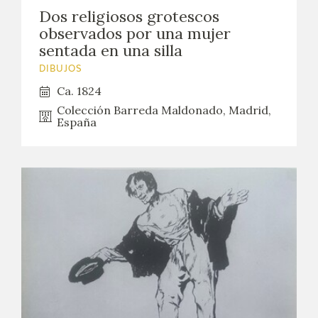
EXPOSICIONES
Dos religiosos grotescos
observados por una mujer
ACTIVIDADES
sentada en una silla
DIBUJOS
ACTUALIDAD
Ca. 1824
Colección Barreda Maldonado, Madrid,
España
SALA DE PRENSA
BLOG CUADERNO ITALIANO
FRANCISCO DE GOYA
BIOGRAFÍA
CRONOLOGÍA
EL VIAJE DE GOYA