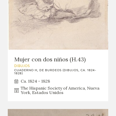
EXPOSICIONES
ACTIVIDADES
ACTUALIDAD
SALA DE PRENSA
BLOG CUADERNO ITALIANO
Mujer con dos niños (H.43)
DIBUJOS
CUADERNO H, DE BURDEOS (DIBUJOS, CA. 1824-
FRANCISCO DE GOYA
1828)
Ca. 1824 - 1828
BIOGRAFÍA
The Hispanic Society of America, Nueva
York, Estados Unidos
CRONOLOGÍA
EL VIAJE DE GOYA