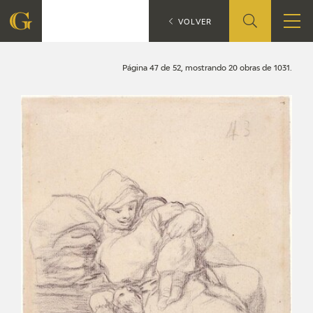
Búsqueda
CATÁLOGO
VOLVER
FUNDACIÓN
Página 47 de 52, mostrando 20 obras de 1031.
QUIENES SOMOS
CENTRO DE INVESTIGACIÓN Y DOCUMENTACIÓN
ACCIÓN CORPORATIVA
SEDE
CONTACTO
PROGRAMACIÓN