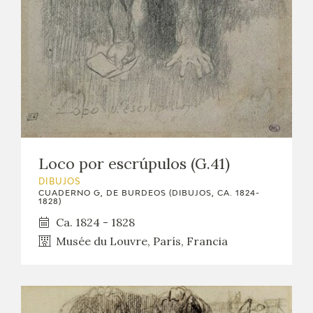
EXPOSICIONES
ACTIVIDADES
ACTUALIDAD
SALA DE PRENSA
BLOG CUADERNO ITALIANO
Loco por escrúpulos (G.41)
DIBUJOS
FRANCISCO DE GOYA
CUADERNO G, DE BURDEOS (DIBUJOS, CA. 1824-
1828)
Ca. 1824 - 1828
BIOGRAFÍA
Musée du Louvre, París, Francia
CRONOLOGÍA
EL VIAJE DE GOYA