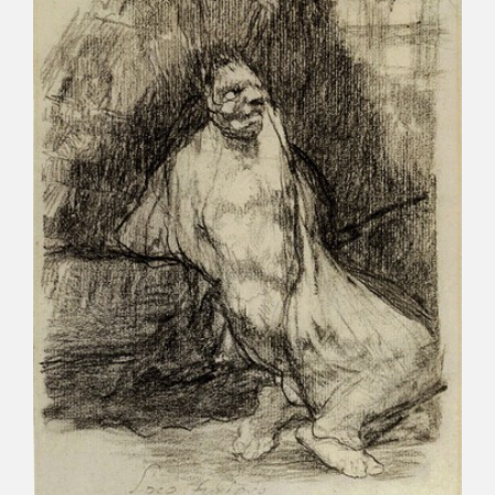
CATÁLOGO
GOYA EN EL MUNDO
GOYA EN ARAGÓN
PREMIO ARAGÓN GOYA
EDICIONES
PUBLICACIONES
TIENDA
TIENDA ONLINE