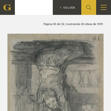
Búsqueda
CATÁLOGO
VOLVER
FUNDACIÓN
Página 50 de 52, mostrando 20 obras de 1031.
QUIENES SOMOS
CENTRO DE INVESTIGACIÓN Y DOCUMENTACIÓN
ACCIÓN CORPORATIVA
SEDE
CONTACTO
PROGRAMACIÓN