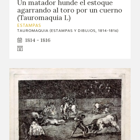
Un matador hunde el estoque
EXPOSICIONES
agarrando al toro por un cuerno
(Tauromaquia L)
ACTIVIDADES
ESTAMPAS
TAUROMAQUIA (ESTAMPAS Y DIBUJOS, 1814-1816)
ACTUALIDAD
1814 - 1816
SALA DE PRENSA
BLOG CUADERNO ITALIANO
FRANCISCO DE GOYA
BIOGRAFÍA
CRONOLOGÍA
EL VIAJE DE GOYA