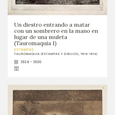
CATÁLOGO
GOYA EN EL MUNDO
Un diestro entrando a matar
con un sombrero en la mano en
GOYA EN ARAGÓN
lugar de una muleta
(Tauromaquia I)
PREMIO ARAGÓN GOYA
ESTAMPAS
TAUROMAQUIA (ESTAMPAS Y DIBUJOS, 1814-1816)
EDICIONES
1814 - 1816
PUBLICACIONES
TIENDA
TIENDA ONLINE