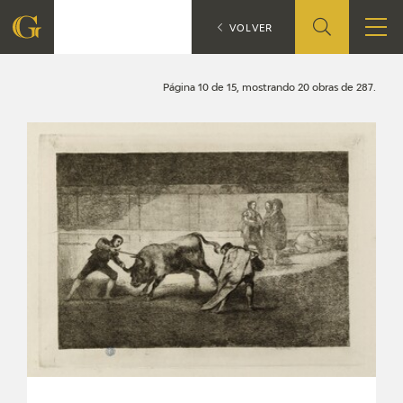
Búsqueda
CATÁLOGO
VOLVER
FUNDACIÓN
Página 10 de 15, mostrando 20 obras de 287.
QUIENES SOMOS
CENTRO DE INVESTIGACIÓN Y DOCUMENTACIÓN
ACCIÓN CORPORATIVA
SEDE
CONTACTO
PROGRAMACIÓN