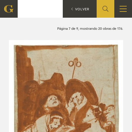
Búsqueda
CATÁLOGO
VOLVER
FUNDACIÓN
Página 7 de 9, mostrando 20 obras de 176.
QUIENES SOMOS
CENTRO DE INVESTIGACIÓN Y DOCUMENTACIÓN
ACCIÓN CORPORATIVA
SEDE
CONTACTO
PROGRAMACIÓN