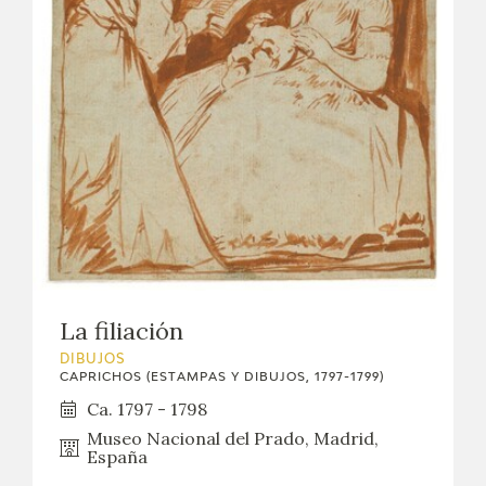
EXPOSICIONES
ACTIVIDADES
ACTUALIDAD
SALA DE PRENSA
BLOG CUADERNO ITALIANO
FRANCISCO DE GOYA
La filiación
BIOGRAFÍA
DIBUJOS
CAPRICHOS (ESTAMPAS Y DIBUJOS, 1797-1799)
Ca. 1797 - 1798
CRONOLOGÍA
Museo Nacional del Prado, Madrid,
España
EL VIAJE DE GOYA