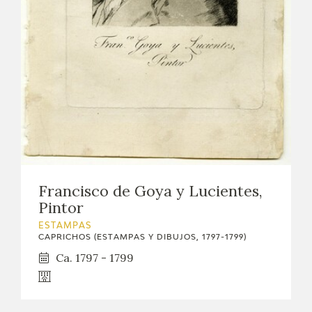
EXPOSICIONES
ACTIVIDADES
ACTUALIDAD
SALA DE PRENSA
BLOG CUADERNO ITALIANO
Francisco de Goya y Lucientes,
FRANCISCO DE GOYA
Pintor
ESTAMPAS
BIOGRAFÍA
CAPRICHOS (ESTAMPAS Y DIBUJOS, 1797-1799)
Ca. 1797 - 1799
CRONOLOGÍA
EL VIAJE DE GOYA