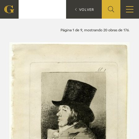
Búsqueda
CATÁLOGO
VOLVER
FUNDACIÓN
Página 1 de 9, mostrando 20 obras de 176.
QUIENES SOMOS
CENTRO DE INVESTIGACIÓN Y DOCUMENTACIÓN
ACCIÓN CORPORATIVA
SEDE
CONTACTO
PROGRAMACIÓN