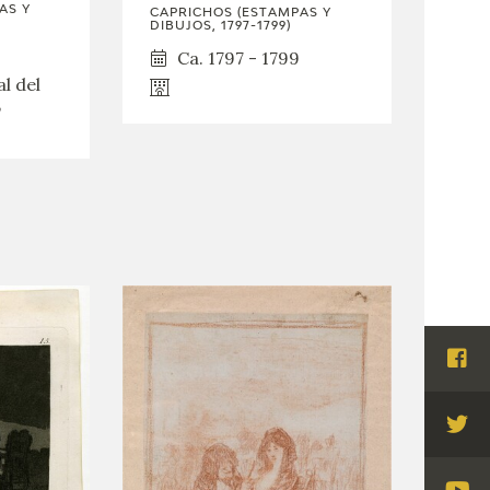
AS Y
CAPRICHOS (ESTAMPAS Y
DIBUJOS, 1797-1799)
Ca. 1797 - 1799
l del
,
Visi
Fac
Visi
Twi