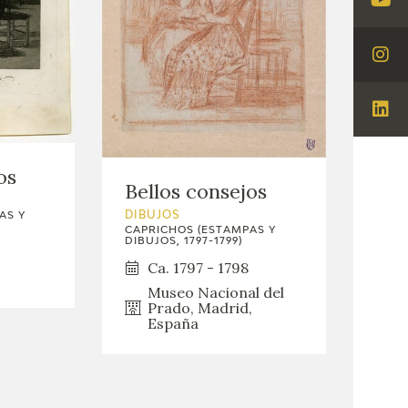
Visi
You
Visi
Ins
Visi
Lin
os
Bellos consejos
DIBUJOS
AS Y
CAPRICHOS (ESTAMPAS Y
DIBUJOS, 1797-1799)
Ca. 1797 - 1798
Museo Nacional del
Prado, Madrid,
España