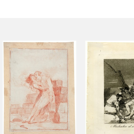
ACTUALIDAD
FRANCISCO DE GOYA
EDICIONES
SALA DE
BIOGRAFÍA
PUBLICACIONE
PRENSA
BLOG CUADERNO
CRONOLOGÍA
ITALIANO
EL VIAJE DE GOYA
CATÁLOGO
GOYA EN EL MUNDO
GOYA EN ARAGÓN
PREMIO ARAGÓN