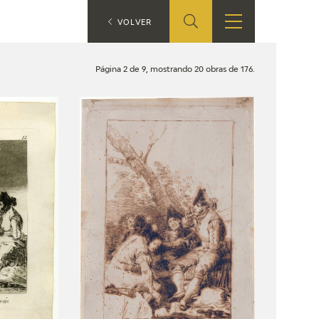
ES
VOLVER
TIENDA
EDUCA
EN
Página 2 de 9, mostrando 20 obras de 176.
S
TIENDA ONLINE
CEDEA
RECURSOS
EDUCATIVOS
FICHAS ARASAAC