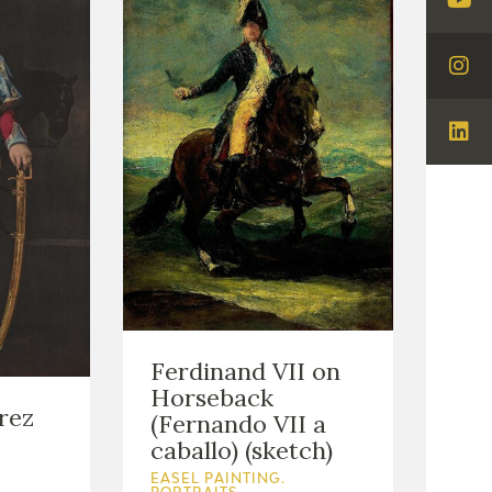
Visi
You
Visi
Ins
Visi
Lin
Ferdinand VII on
Horseback
rez
(Fernando VII a
caballo) (sketch)
EASEL PAINTING.