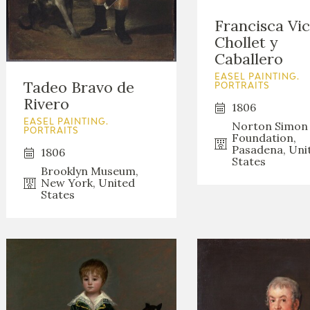
GOYA
Francisca Vi
Chollet y
Caballero
EASEL PAINTING.
Tadeo Bravo de
PORTRAITS
Rivero
1806
EASEL PAINTING.
Norton Simon
PORTRAITS
Foundation,
Pasadena, Uni
1806
States
Brooklyn Museum,
New York, United
States