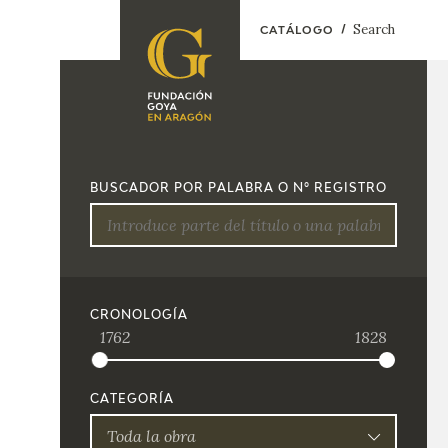
Search
CATÁLOGO
FOUNDATION
A
QUIENES
EXPOSICIONES
SOMOS
BUSCADOR POR PALABRA O Nº REGISTRO
CIDG
ACTIVIDADES
CORPORATE
ACTION
SEDE
CRONOLOGÍA
1762
1828
CONTACT
CATEGORÍA
Toda la obra