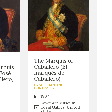
The Marquis of
Caballero (El
arquis
marqués de
(José
Caballero)
lero,
EASEL PAINTING.
PORTRAITS
1807
Lowe Art Museum,
Coral Gables, United
States