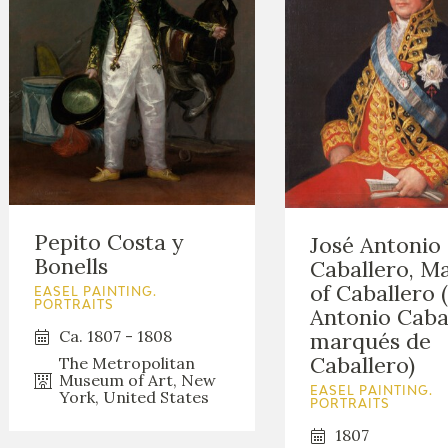
Pepito Costa y
José Antonio
Bonells
Caballero, M
of Caballero 
EASEL PAINTING.
PORTRAITS
Antonio Cabal
Ca. 1807 - 1808
marqués de
Caballero)
The Metropolitan
Museum of Art, New
EASEL PAINTING.
York, United States
PORTRAITS
1807