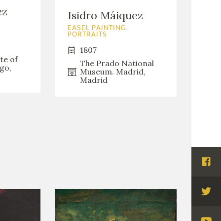
ez
Isidro Máiquez
EASEL PAINTING.
PORTRAITS
1807
te of
The Prado National
go,
Museum. Madrid,
Madrid
Visi
Fac
Visi
Twi