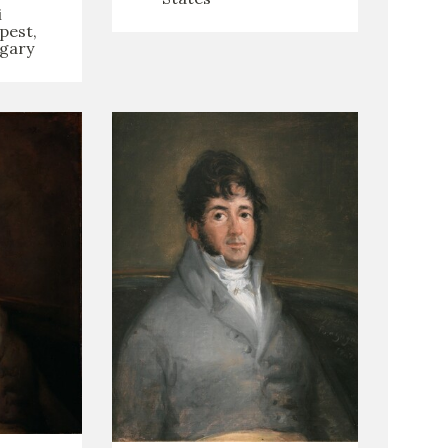
i
pest,
gary