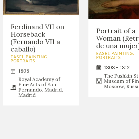
Ferdinand VII on
Portrait of a
Horseback
Woman (Retr
(Fernando VII a
de una mujer
caballo)
EASEL PAINTING.
EASEL PAINTING.
PORTRAITS
PORTRAITS
1808 - 1812
1808
The Pushkin St
Royal Academy of
Museum of Fin
Fine Arts of San
Moscow, Russi
Fernando. Madrid,
Madrid