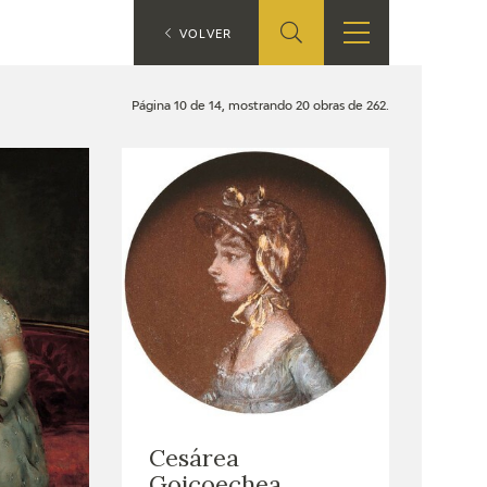
ES
VOLVER
SHOP
EDUCA
EN
Página 10 de 14, mostrando 20 obras de 262.
ONLINE SHOP
RECURSOS
EDUCATIVOS
ARASAAC
Cesárea
Goicoechea