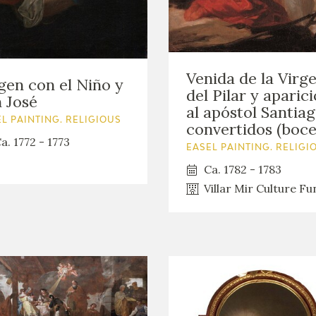
GOYA
Venida de la Virg
gen con el Niño y
del Pilar y aparic
 José
al apóstol Santiag
L PAINTING. RELIGIOUS
convertidos (boce
a. 1772 - 1773
EASEL PAINTING. RELIGI
Ca. 1782 - 1783
Villar Mir Culture Fu