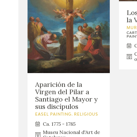
Los
la 
MUR
CART
PAINT
C
C
o
Aparición de la
Virgen del Pilar a
Santiago el Mayor y
sus discípulos
EASEL PAINTING. RELIGIOUS
Ca. 1775 - 1785
Museu Nacional d'Art de