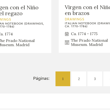
Virgen con el Niñ
gen con el Niño
en brazos
el regazo
DRAWINGS
WINGS
ITALIAN NOTEBOOK (DRAWI
IAN NOTEBOOK (DRAWINGS,
CA. 1770-1786)
770-1786)
Ca. 1774 - 1775
a. 1774
The Prado National
he Prado National
Museum. Madrid
useum. Madrid
1
2
3
Páginas: