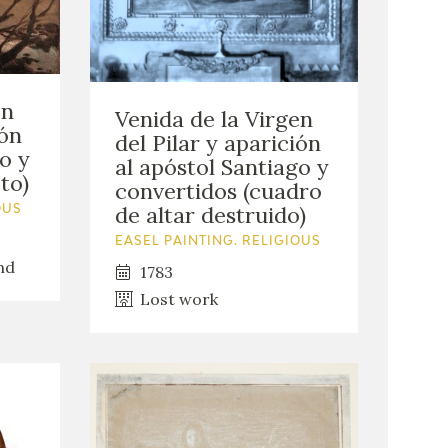
en
Venida de la Virgen
ión
del Pilar y aparición
o y
al apóstol Santiago y
to)
convertidos (cuadro
de altar destruido)
OUS
EASEL PAINTING. RELIGIOUS
nd
1783
Lost work