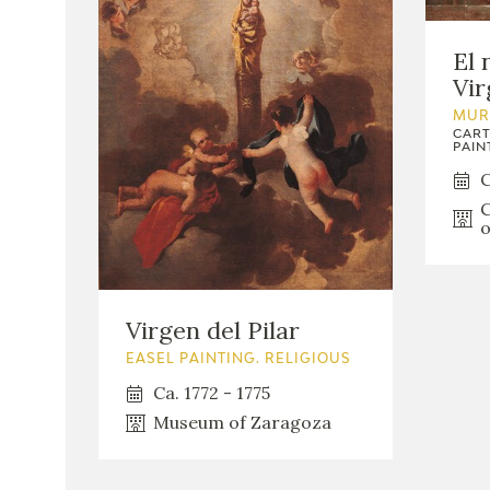
El 
Vir
MUR
CART
PAINT
C
C
o
Virgen del Pilar
EASEL PAINTING. RELIGIOUS
Ca. 1772 - 1775
Museum of Zaragoza