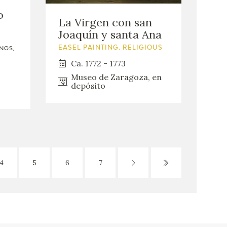
o
La Virgen con san
Joaquín y santa Ana
EASEL PAINTING. RELIGIOUS
NGS,
Ca. 1772 - 1773
Museo de Zaragoza, en
depósito
4
5
6
7