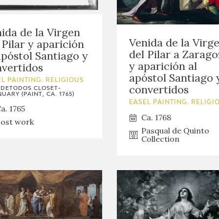
ida de la Virgen
Venida de la Virg
 Pilar y aparición
del Pilar a Zarag
apóstol Santiago y
y aparición al
vertidos
apóstol Santiago 
L PAINTING. RELIGIOUS
convertidos
DETODOS CLOSET-
UARY (PAINT, CA. 1765)
EASEL PAINTING. RELIGI
a. 1765
Ca. 1768
ost work
Pasqual de Quinto
Collection