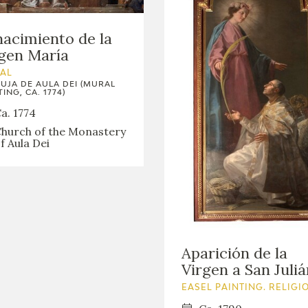
nacimiento de la
gen María
AL
UJA DE AULA DEI (MURAL
ING, CA. 1774)
a. 1774
hurch of the Monastery
f Aula Dei
Aparición de la
Virgen a San Juliá
EASEL PAINTING. RELIGI