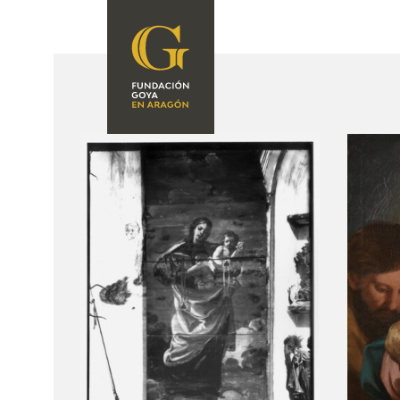
FOUNDATION
A
QUIENES
EXPOSICIONES
SOMOS
CIDG
ACTIVIDADES
CORPORATE
ACTION
SEDE
CONTACT