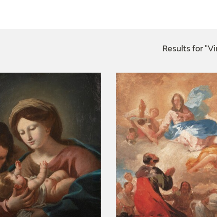
CTUALIDAD
FRANCISCO DE GOYA
EDICIONES
Results for "V
PUBLICACIONES
EL VIAJE DE GOYA
CATÁLOGO
PREMIO ARAGÓN