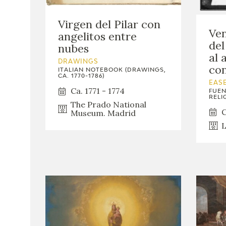
Virgen del Pilar con
Ven
angelitos entre
del
nubes
al 
DRAWINGS
con
ITALIAN NOTEBOOK (DRAWINGS,
CA. 1770-1786)
EASE
Ca. 1771 - 1774
FUEN
RELIQ
The Prado National
C
Museum. Madrid
L