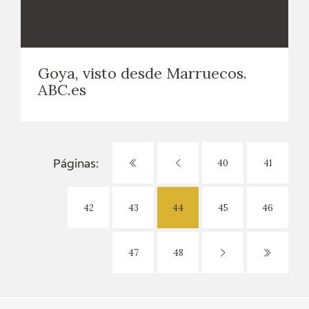
Goya, visto desde Marruecos.
ABC.es
40
41
Páginas:
42
43
44
45
46
47
48