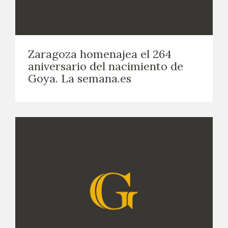
CATÁLOGO
GOYA EN EL MUNDO
Zaragoza homenajea el 264
aniversario del nacimiento de
GOYA EN ARAGÓN
Goya. La semana.es
PREMIO ARAGÓN GOYA
EDICIONES
PUBLICACIONES
TIENDA
TIENDA ONLINE