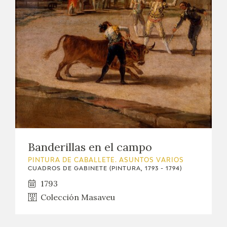
EXPOSICIONES
ACTIVIDADES
ACTUALIDAD
SALA DE PRENSA
BLOG CUADERNO ITALIANO
FRANCISCO DE GOYA
Banderillas en el campo
PINTURA DE CABALLETE. ASUNTOS VARIOS
BIOGRAFÍA
CUADROS DE GABINETE (PINTURA, 1793 - 1794)
1793
CRONOLOGÍA
Colección Masaveu
EL VIAJE DE GOYA