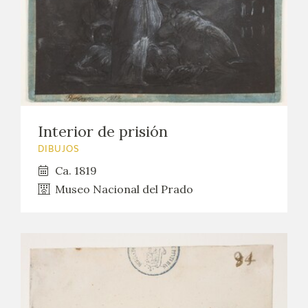
EXPOSICIONES
ACTIVIDADES
ACTUALIDAD
SALA DE PRENSA
Interior de prisión
DIBUJOS
BLOG CUADERNO ITALIANO
Ca. 1819
Museo Nacional del Prado
FRANCISCO DE GOYA
BIOGRAFÍA
CRONOLOGÍA
EL VIAJE DE GOYA