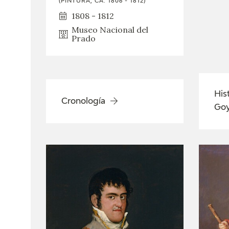
(PINTURA, CA. 1806 - 1812)
1808 - 1812
Museo Nacional del
Prado
His
Cronología
Go