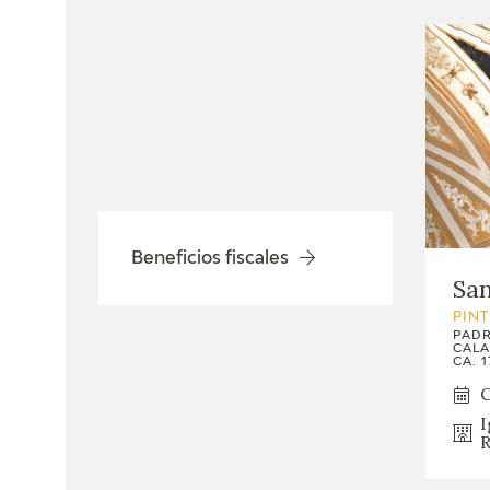
Beneficios fiscales
Sa
PIN
PADR
CALA
CA. 1
C
I
R