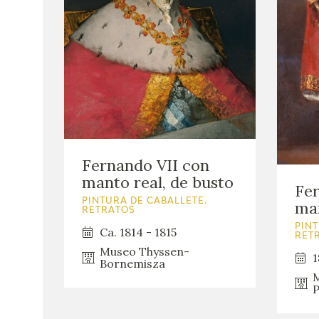
Fernando VII con
manto real, de busto
Fer
PINTURA DE CABALLETE.
man
RETRATOS
PINT
Ca. 1814 - 1815
RET
Museo Thyssen-
1
Bornemisza
M
P