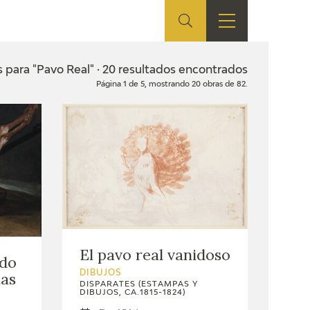
ES
TIENDA
EDUCA
EN
 para "Pavo Real" · 20 resultados encontrados
Página 1 de 5, mostrando 20 obras de 82.
S
TIENDA ONLINE
CEDEA
RECURSOS
EDUCATIVOS
FICHAS ARASAAC
El pavo real vanidoso
ado
nas
DIBUJOS
DISPARATES (ESTAMPAS Y
DIBUJOS, CA.1815-1824)