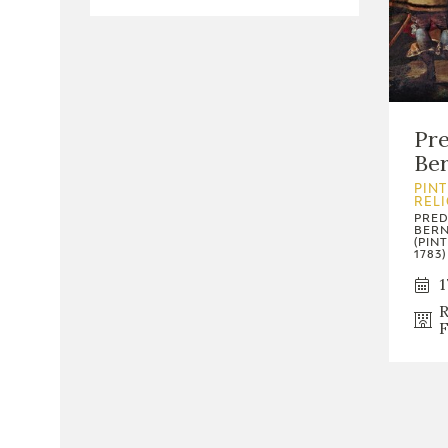
Pre
Ber
PINT
REL
PRED
BERN
(PIN
1783)
1
R
F