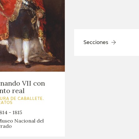
Secciones
nando VII con
to real
URA DE CABALLETE.
RATOS
814 - 1815
useo Nacional del
rado