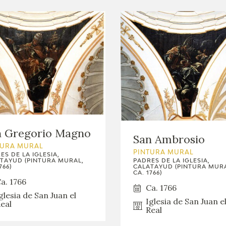
n Gregorio Magno
San Ambrosio
TURA MURAL
PINTURA MURAL
ES DE LA IGLESIA,
TAYUD (PINTURA MURAL,
PADRES DE LA IGLESIA,
766)
CALATAYUD (PINTURA MURA
CA. 1766)
a. 1766
Ca. 1766
glesia de San Juan el
Iglesia de San Juan e
eal
Real