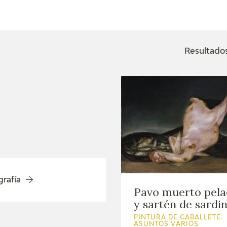
ACTUALIDAD
FRANCISCO DE GOYA
EDICIONES
Resultados
SALA DE
BIOGRAFÍA
PUBLICACIONE
PRENSA
BLOG CUADERNO
CRONOLOGÍA
ITALIANO
EL VIAJE DE GOYA
CATÁLOGO
GOYA EN EL MUNDO
grafía
Pavo muerto pel
y sartén de sardi
GOYA EN ARAGÓN
PINTURA DE CABALLETE.
PREMIO ARAGÓN
ASUNTOS VARIOS