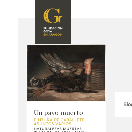
FUNDACIÓN
PROGRAMACIÓN
QUIENES SOMOS
EXPOSICIONES
CENTRO DE
INVESTIGACIÓN Y
ACTIVIDADES
DOCUMENTACIÓN
ACCIÓN
CORPORATIVA
SEDE
CONTACTO
Bio
Un pavo muerto
PINTURA DE CABALLETE.
ASUNTOS VARIOS
NATURALEZAS MUERTAS