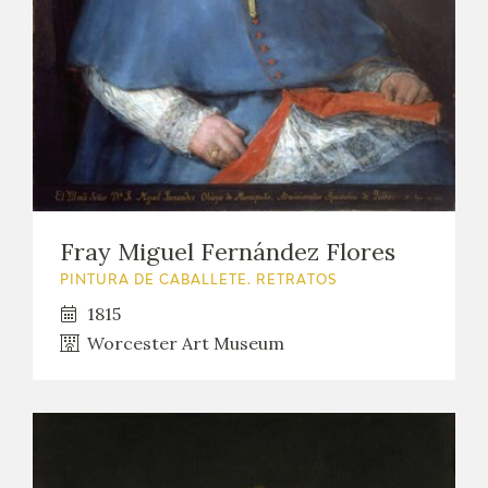
EXPOSICIONES
ACTIVIDADES
ACTUALIDAD
SALA DE PRENSA
BLOG CUADERNO ITALIANO
Fray Miguel Fernández Flores
PINTURA DE CABALLETE. RETRATOS
FRANCISCO DE GOYA
1815
Worcester Art Museum
BIOGRAFÍA
CRONOLOGÍA
EL VIAJE DE GOYA