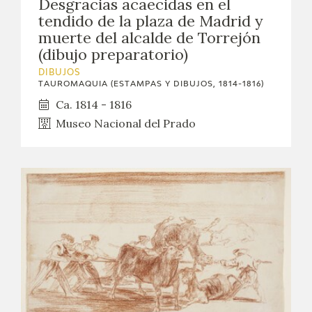
Desgracias acaecidas en el
EXPOSICIONES
tendido de la plaza de Madrid y
muerte del alcalde de Torrejón
ACTIVIDADES
(dibujo preparatorio)
DIBUJOS
ACTUALIDAD
TAUROMAQUIA (ESTAMPAS Y DIBUJOS, 1814-1816)
Ca. 1814 - 1816
SALA DE PRENSA
Museo Nacional del Prado
BLOG CUADERNO ITALIANO
FRANCISCO DE GOYA
BIOGRAFÍA
CRONOLOGÍA
EL VIAJE DE GOYA