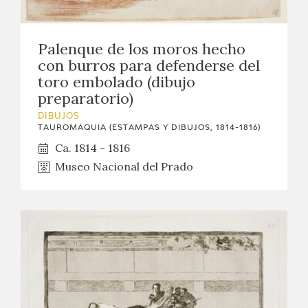
CATÁLOGO
Palenque de los moros hecho
GOYA EN EL MUNDO
con burros para defenderse del
toro embolado (dibujo
GOYA EN ARAGÓN
preparatorio)
DIBUJOS
PREMIO ARAGÓN GOYA
TAUROMAQUIA (ESTAMPAS Y DIBUJOS, 1814-1816)
Ca. 1814 - 1816
EDICIONES
Museo Nacional del Prado
PUBLICACIONES
TIENDA
TIENDA ONLINE