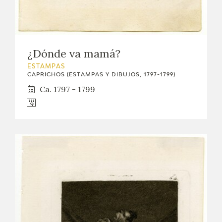
EDUCA
CEDEA
¿Dónde va mamá?
RECURSOS EDUCATIVOS
ESTAMPAS
CAPRICHOS (ESTAMPAS Y DIBUJOS, 1797-1799)
FICHAS ARASAAC
Ca. 1797 - 1799