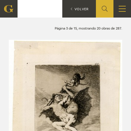
Búsqueda
CATÁLOGO
VOLVER
FUNDACIÓN
Página 3 de 15, mostrando 20 obras de 287.
QUIENES SOMOS
CENTRO DE INVESTIGACIÓN Y DOCUMENTACIÓN
ACCIÓN CORPORATIVA
SEDE
CONTACTO
PROGRAMACIÓN