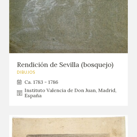
EXPOSICIONES
ACTIVIDADES
ACTUALIDAD
SALA DE PRENSA
Rendición de Sevilla (bosquejo)
BLOG CUADERNO ITALIANO
DIBUJOS
Ca. 1783 - 1786
FRANCISCO DE GOYA
Instituto Valencia de Don Juan, Madrid,
España
BIOGRAFÍA
CRONOLOGÍA
EL VIAJE DE GOYA