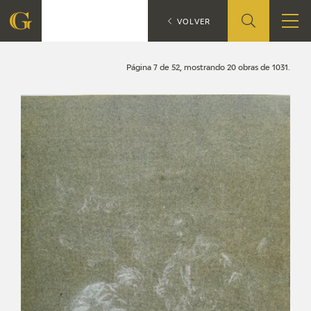
Búsqueda
CATÁLOGO
VOLVER
FUNDACIÓN
Página 7 de 52, mostrando 20 obras de 1031.
QUIENES SOMOS
CENTRO DE INVESTIGACIÓN Y DOCUMENTACIÓN
ACCIÓN CORPORATIVA
SEDE
CONTACTO
PROGRAMACIÓN