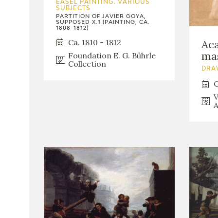
EASEL PAINTING. VARIOUS
SUBJECTS
PARTITION OF JAVIER GOYA,
SUPPOSED X.1 (PAINTING, CA.
1808-1812)
Ca. 1810 - 1812
Ac
ma
Foundation E. G. Bührle
Collection
DRA
C
V
A