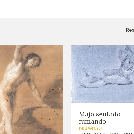
CTUALIDAD
FRANCISCO DE GOYA
EDICIONES
Res
PUBLICACIONES
EL VIAJE DE GOYA
CATÁLOGO
Majo sentado
fumando
DRAWINGS
PREMIO ARAGÓN
TAPESTRY CARTONS: TYPES