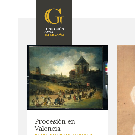
FOUNDATION
A
QUIENES
EXPOSICIONES
SOMOS
CIDG
ACTIVIDADES
CORPORATE
ACTION
SEDE
CONTACT
Procesión en
Valencia