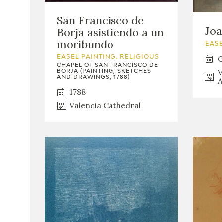
San Francisco de
Jo
Borja asistiendo a un
moribundo
EASE
C
EASEL PAINTING. RELIGIOUS
CHAPEL OF SAN FRANCISCO DE
V
BORJA (PAINTING, SKETCHES
AND DRAWINGS, 1788)
A
1788
Valencia Cathedral