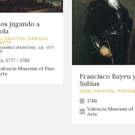
os jugando a
ola
L PAINTING. VARIOUS
JECTS
 GAMES (PAINTING, CA. 1777
5)
a. 1777 - 1785
alencia Museum of Fine
rts
Francisco Bayeu 
Subías
EASEL PAINTING. PORTRA
1786
Valencia Museum of 
Arts