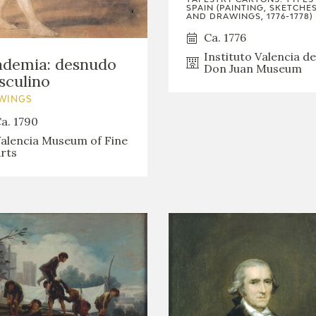
GOYA
SPAIN (PAINTING, SKETCHE
AND DRAWINGS, 1776-1778)
Ca. 1776
Instituto Valencia de
ademia: desnudo
Don Juan Museum
sculino
WINGS
a. 1790
alencia Museum of Fine
rts