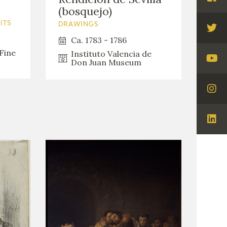
Visi
(bosquejo)
Fac
ITS
DRAWINGS
Visi
Ca. 1783 - 1786
Twi
Fine
Instituto Valencia de
Don Juan Museum
Visi
You
Visi
Ins
Visi
Lin