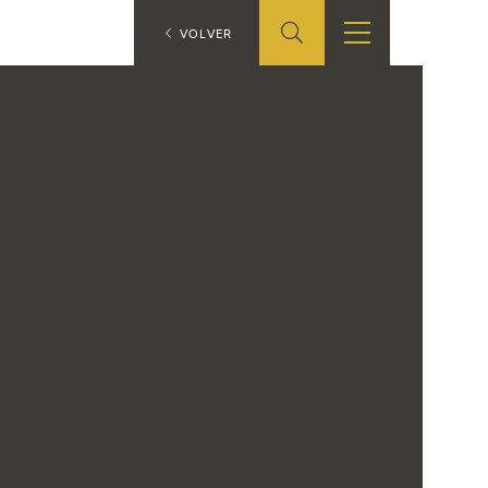
ES
VOLVER
TIENDA
EDUCA
EN
S
TIENDA ONLINE
CEDEA
RECURSOS
EDUCATIVOS
FICHAS ARASAAC