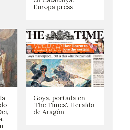
Europa press
la
Goya, portada en
ado
'The Times'. Heraldo
ei,
de Aragón
a.
ón