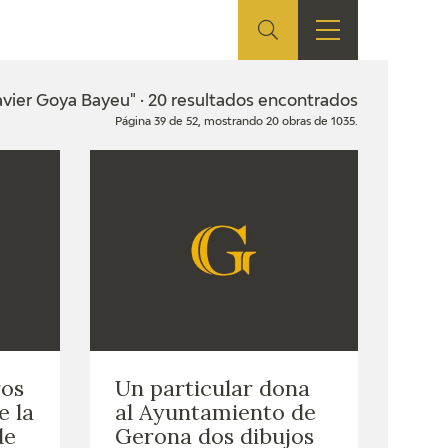
ES
TIENDA
EDUCA
EN
avier Goya Bayeu" · 20 resultados encontrados
Página 39 de 52, mostrando 20 obras de 1035.
S
TIENDA ONLINE
CEDEA
RECURSOS
EDUCATIVOS
FICHAS ARASAAC
ros
Un particular dona
e la
al Ayuntamiento de
de
Gerona dos dibujos