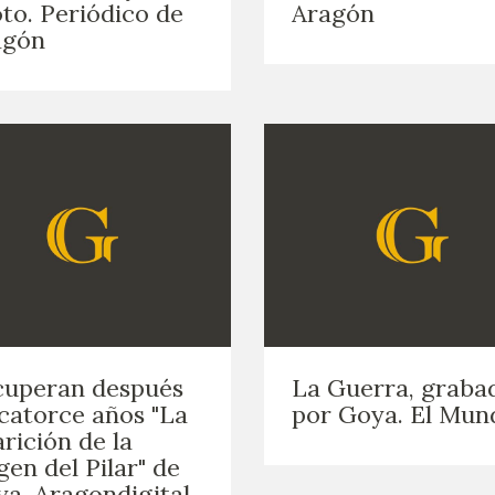
to. Periódico de
Aragón
GOYA
agón
cuperan después
La Guerra, graba
catorce años "La
por Goya. El Mun
rición de la
gen del Pilar" de
a. Aragondigital