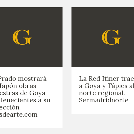
Prado mostrará
La Red Itíner tra
Japón obras
a Goya y Tàpies a
estras de Goya
norte regional.
tenecientes a su
Sermadridnorte
ección.
sdearte.com