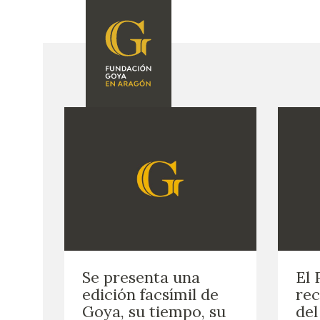
FUNDACIÓN
PROGRAMACIÓN
QUIENES SOMOS
EXPOSICIONES
CENTRO DE
INVESTIGACIÓN Y
ACTIVIDADES
DOCUMENTACIÓN
ACCIÓN
CORPORATIVA
SEDE
CONTACTO
Se presenta una
El 
edición facsímil de
rec
Goya, su tiempo, su
del