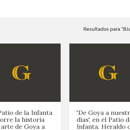
ACTUALIDAD
FRANCISCO DE GOYA
EDICIONES
Resultados para "BJ
SALA DE
BIOGRAFÍA
PUBLICACIONE
PRENSA
BLOG CUADERNO
CRONOLOGÍA
ITALIANO
EL VIAJE DE GOYA
CATÁLOGO
GOYA EN EL MUNDO
Patio de la Infanta
'De Goya a nuest
GOYA EN ARAGÓN
orre la historia
días', en el Patio d
 arte de Goya a
Infanta. Heraldo 
PREMIO ARAGÓN