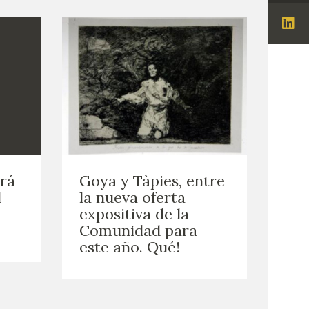
Ins
Visi
Lin
erá
Goya y Tàpies, entre
l
la nueva oferta
expositiva de la
Comunidad para
este año. Qué!