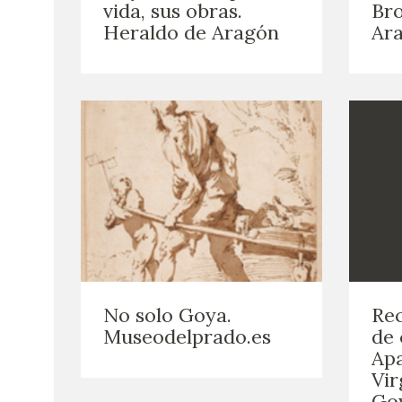
vida, sus obras.
Bro
Heraldo de Aragón
Ar
No solo Goya.
Re
Museodelprado.es
de 
Apa
Vir
Goy