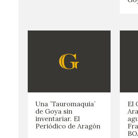
Una ´Tauromaquia´
El 
de Goya sin
Ara
inventariar. El
agu
Periódico de Aragón
Fra
BO