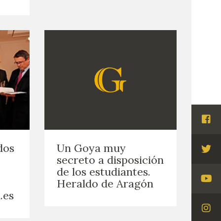
Visi
Fac
dos
Un Goya muy
Visi
secreto a disposición
Twi
de los estudiantes.
Heraldo de Aragón
Visi
.es
You
Visi