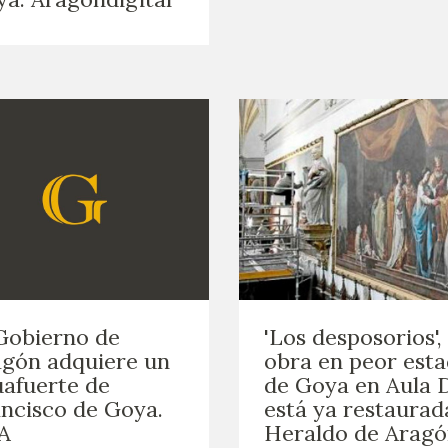
Gobierno de
'Los desposorios', 
gón adquiere un
obra en peor est
afuerte de
de Goya en Aula D
ncisco de Goya.
está ya restaurad
A
Heraldo de Arag