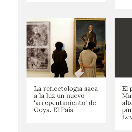
La reflectología saca
El 
a la luz un nuevo
Mar
'arrepentimiento' de
alt
Goya. El País
pin
Le