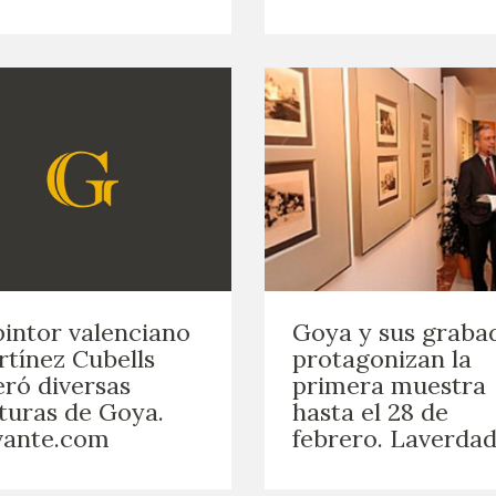
pintor valenciano
Goya y sus graba
tínez Cubells
protagonizan la
eró diversas
primera muestra
turas de Goya.
hasta el 28 de
vante.com
febrero. Laverdad