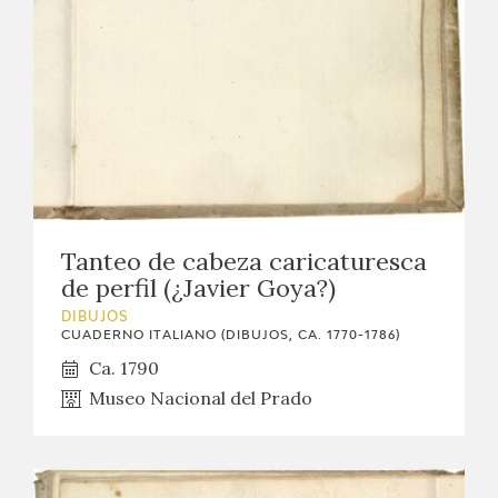
EXPOSICIONES
ACTIVIDADES
ACTUALIDAD
SALA DE PRENSA
BLOG CUADERNO ITALIANO
Tanteo de cabeza caricaturesca
de perfil (¿Javier Goya?)
FRANCISCO DE GOYA
DIBUJOS
CUADERNO ITALIANO (DIBUJOS, CA. 1770-1786)
Ca. 1790
BIOGRAFÍA
Museo Nacional del Prado
CRONOLOGÍA
EL VIAJE DE GOYA