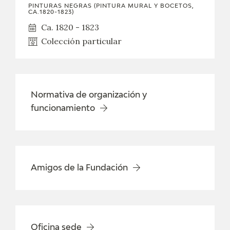
EXPOSICIONES
PINTURAS NEGRAS (PINTURA MURAL Y BOCETOS,
CA.1820-1823)
Ca. 1820 - 1823
ACTIVIDADES
Colección particular
ACTUALIDAD
SALA DE PRENSA
Normativa de organización y
funcionamiento
BLOG CUADERNO ITALIANO
FRANCISCO DE GOYA
Amigos de la Fundación
BIOGRAFÍA
CRONOLOGÍA
EL VIAJE DE GOYA
Oficina sede