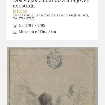
Dos viejas cuidando a una joven
acostada
CATÁLOGO
DIBUJOS
CUADERNO A, LLAMADO DE SANLÚCAR (DIBUJOS,
CA. 1794-1795)
GOYA EN EL MUNDO
Ca. 1794 - 1795
GOYA EN ARAGÓN
Museum of Fine Arts
PREMIO ARAGÓN GOYA
EDICIONES
PUBLICACIONES
TIENDA
TIENDA ONLINE