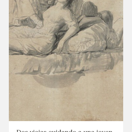
EXPOSICIONES
ACTIVIDADES
ACTUALIDAD
SALA DE PRENSA
BLOG CUADERNO ITALIANO
FRANCISCO DE GOYA
BIOGRAFÍA
CRONOLOGÍA
EL VIAJE DE GOYA