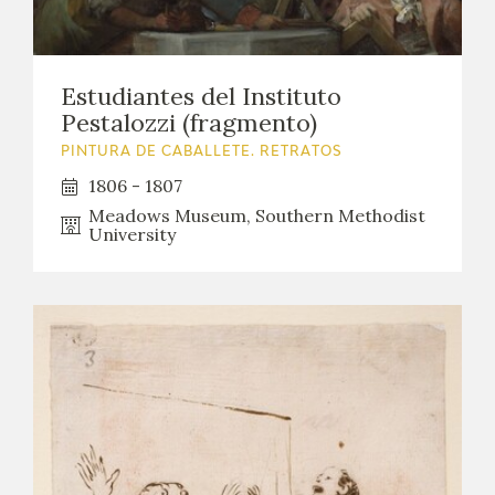
EDUCA
CEDEA
Estudiantes del Instituto
Pestalozzi (fragmento)
RECURSOS EDUCATIVOS
PINTURA DE CABALLETE. RETRATOS
FICHAS ARASAAC
1806 - 1807
Meadows Museum, Southern Methodist
University