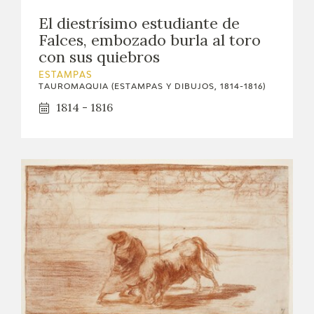
EXPOSICIONES
El diestrísimo estudiante de
Falces, embozado burla al toro
ACTIVIDADES
con sus quiebros
ESTAMPAS
ACTUALIDAD
TAUROMAQUIA (ESTAMPAS Y DIBUJOS, 1814-1816)
1814 - 1816
SALA DE PRENSA
BLOG CUADERNO ITALIANO
FRANCISCO DE GOYA
BIOGRAFÍA
CRONOLOGÍA
EL VIAJE DE GOYA