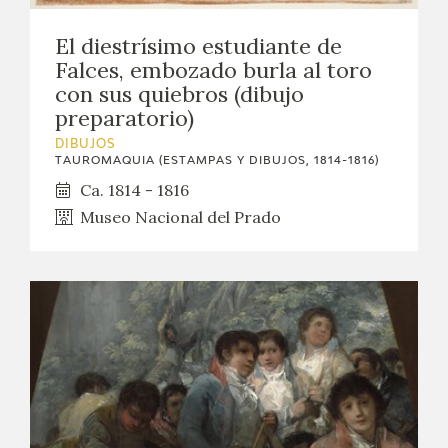
CATÁLOGO
El diestrísimo estudiante de
Falces, embozado burla al toro
GOYA EN EL MUNDO
con sus quiebros (dibujo
preparatorio)
GOYA EN ARAGÓN
DIBUJOS
TAUROMAQUIA (ESTAMPAS Y DIBUJOS, 1814-1816)
PREMIO ARAGÓN GOYA
Ca. 1814 - 1816
Museo Nacional del Prado
EDICIONES
PUBLICACIONES
TIENDA
TIENDA ONLINE