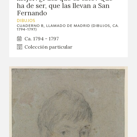
ha de ser, que las llevan a San
CATÁLOGO
Fernando
DIBUJOS
GOYA EN EL MUNDO
CUADERNO B, LLAMADO DE MADRID (DIBUJOS, CA.
1794-1797)
Ca. 1794 - 1797
GOYA EN ARAGÓN
Colección particular
PREMIO ARAGÓN GOYA
EDICIONES
PUBLICACIONES
TIENDA
TIENDA ONLINE