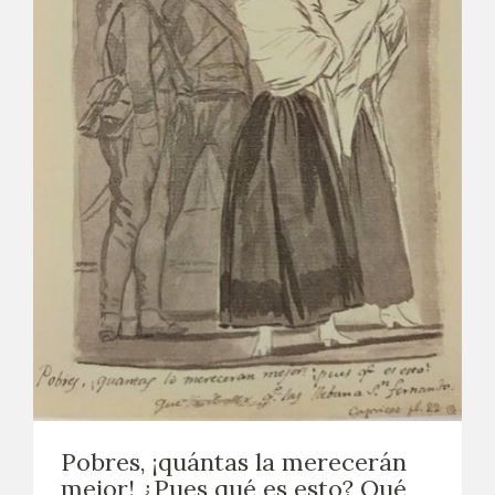
EXPOSICIONES
ACTIVIDADES
ACTUALIDAD
SALA DE PRENSA
BLOG CUADERNO ITALIANO
FRANCISCO DE GOYA
BIOGRAFÍA
CRONOLOGÍA
Pobres, ¡quántas la merecerán
EL VIAJE DE GOYA
mejor! ¿Pues qué es esto? Qué