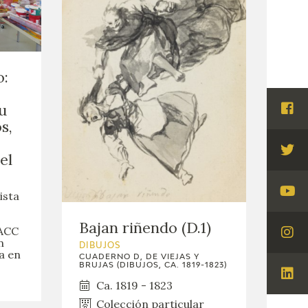
o:
u
Visi
s,
Fac
el
Visi
Twi
ista
Visi
You
Bajan riñendo (D.1)
AACC
Visi
n
DIBUJOS
a en
Ins
CUADERNO D, DE VIEJAS Y
BRUJAS (DIBUJOS, CA. 1819-1823)
Visi
Ca. 1819 - 1823
Lin
Colección particular