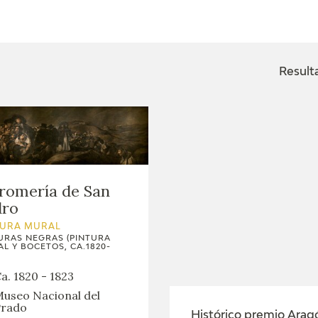
ACTUALIDAD
FRANCISCO DE GOYA
EDICIONES
Result
SALA DE
BIOGRAFÍA
PUBLICACIONE
PRENSA
BLOG CUADERNO
CRONOLOGÍA
ITALIANO
EL VIAJE DE GOYA
romería de San
dro
CATÁLOGO
TURA MURAL
URAS NEGRAS (PINTURA
GOYA EN EL MUNDO
L Y BOCETOS, CA.1820-
a. 1820 - 1823
GOYA EN ARAGÓN
useo Nacional del
rado
PREMIO ARAGÓN
Histórico premio Arag