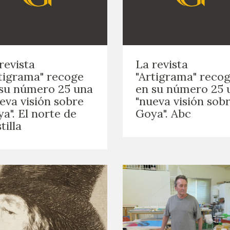
revista
La revista
tigrama" recoge
"Artigrama" reco
su número 25 una
en su número 25 
eva visión sobre
"nueva visión sob
a". El norte de
Goya". Abc
tilla