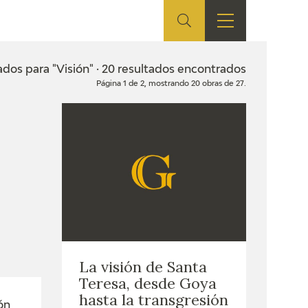
ES
TIENDA
EDUCA
EN
ados para "Visión" · 20 resultados encontrados
Página 1 de 2, mostrando 20 obras de 27.
S
TIENDA ONLINE
CEDEA
RECURSOS
EDUCATIVOS
FICHAS ARASAAC
La visión de Santa
Teresa, desde Goya
hasta la transgresión
ón