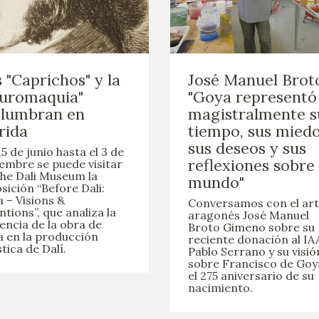
 "Caprichos" y la
José Manuel Brot
auromaquia"
"Goya representó
slumbran en
magistralmente s
rida
tiempo, sus miedo
sus deseos y sus
15 de junio hasta el 3 de
reflexiones sobre 
embre se puede visitar
he Dali Museum la
mundo"
sición “Before Dali:
 – Visions &
Conversamos con el art
ntions”, que analiza la
aragonés José Manuel
uencia de la obra de
Broto Gimeno sobre su
 en la producción
reciente donación al I
stica de Dalí.
Pablo Serrano y su visió
sobre Francisco de Goy
el 275 aniversario de su
nacimiento.