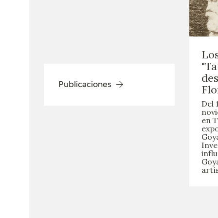
Los
"T
de
Publicaciones
Flo
Del 
novi
en T
expo
Goya
Inve
infl
Goya
artí