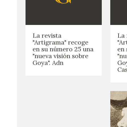
La revista
La 
"Artigrama" recoge
"Ar
en su número 25 una
en 
"nueva visión sobre
"nu
Goya". Adn
Goy
Cas