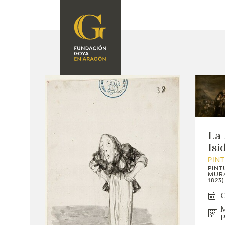
FUNDACIÓN
PROGRAMACIÓN
QUIENES SOMOS
EXPOSICIONES
CENTRO DE
INVESTIGACIÓN Y
ACTIVIDADES
DOCUMENTACIÓN
ACCIÓN
CORPORATIVA
La 
Isi
SEDE
PIN
PINT
CONTACTO
MURA
1823)
C
M
P