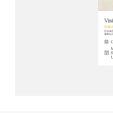
Vis
DIB
CUAD
BRUJ
C
S
U