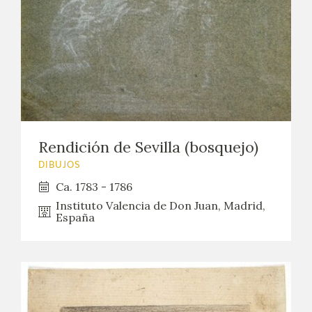
EXPOSICIONES
ACTIVIDADES
ACTUALIDAD
SALA DE PRENSA
Rendición de Sevilla (bosquejo)
BLOG CUADERNO ITALIANO
DIBUJOS
Ca. 1783 - 1786
FRANCISCO DE GOYA
Instituto Valencia de Don Juan, Madrid,
España
BIOGRAFÍA
CRONOLOGÍA
EL VIAJE DE GOYA