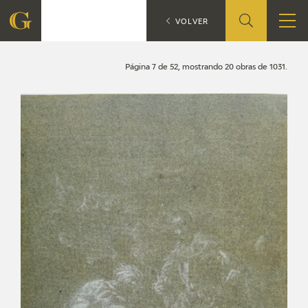
Búsqueda
CATÁLOGO
VOLVER
FUNDACIÓN
Página 7 de 52, mostrando 20 obras de 1031.
QUIENES SOMOS
CENTRO DE INVESTIGACIÓN Y DOCUMENTACIÓN
ACCIÓN CORPORATIVA
SEDE
CONTACTO
PROGRAMACIÓN