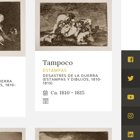
Tampoco
Visi
Fac
ESTAMPAS
DESASTRES DE LA GUERRA
(ESTAMPAS Y DIBUJOS, 1810-
Visi
UERRA
1815)
, 1810-
Twi
Ca. 1810 - 1815
Visi
You
Visi
Ins
Visi