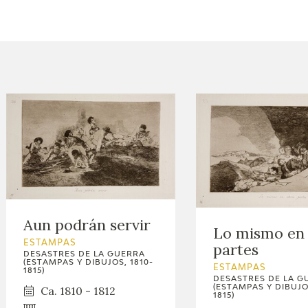
ACTUALIDAD
FRANCISCO DE GOYA
EDICIONES
SALA DE
BIOGRAFÍA
PUBLICACIONE
PRENSA
BLOG CUADERNO
CRONOLOGÍA
ITALIANO
EL VIAJE DE GOYA
CATÁLOGO
Aun podrán servir
Lo mismo en 
GOYA EN EL MUNDO
ESTAMPAS
partes
DESASTRES DE LA GUERRA
(ESTAMPAS Y DIBUJOS, 1810-
ESTAMPAS
1815)
GOYA EN ARAGÓN
DESASTRES DE LA G
(ESTAMPAS Y DIBUJOS
Ca. 1810 - 1812
1815)
PREMIO ARAGÓN