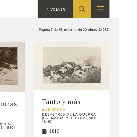
ES
VOLVER
TIENDA
EDUCA
EN
Página 7 de 15, mostrando 20 obras de 287.
S
TIENDA ONLINE
CEDEA
RECURSOS
EDUCATIVOS
FICHAS ARASAAC
Tanto y más
otras
ESTAMPAS
DESASTRES DE LA GUERRA
(ESTAMPAS Y DIBUJOS, 1810-
1815)
UERRA
, 1810-
1810