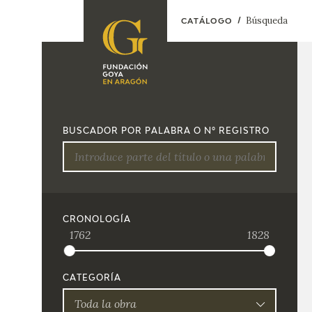
Búsqueda
CATÁLOGO
FUNDACIÓN
PROGRAMACIÓN
QUIENES SOMOS
EXPOSICIONES
CENTRO DE
BUSCADOR POR PALABRA O Nº REGISTRO
INVESTIGACIÓN Y
ACTIVIDADES
DOCUMENTACIÓN
ACCIÓN
CORPORATIVA
SEDE
CRONOLOGÍA
1762
1828
CONTACTO
CATEGORÍA
Toda la obra