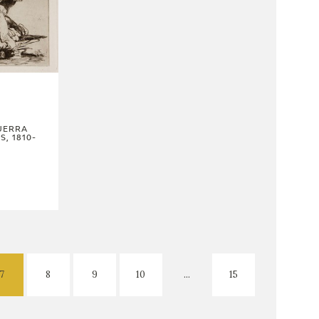
UERRA
, 1810-
7
8
9
10
...
15